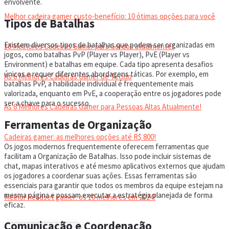
envolvente.
Melhor cadeira gamer custo-benefício: 10 ótimas opções para você
Tipos de Batalhas
Existem diversos tipos de batalhas que podem ser organizadas em
10 Melhores Cadeiras Gamer para Gordos atualmente!
jogos, como batalhas PvP (Player vs Player), PvE (Player vs
Environment) e batalhas em equipe. Cada tipo apresenta desafios
únicos e requer diferentes abordagens táticas. Por exemplo, em
As 6 Melhores Cadeiras Gamer de Tecido
batalhas PvP, a habilidade individual é frequentemente mais
valorizada, enquanto em PvE, a cooperação entre os jogadores pode
ser a chave para o sucesso.
As 6 Melhores Cadeiras Gamer para Pessoas Altas Atualmente!
Ferramentas de Organização
Cadeiras gamer: as melhores opções até R$ 800!
Os jogos modernos frequentemente oferecem ferramentas que
facilitam a Organização de Batalhas. Isso pode incluir sistemas de
chat, mapas interativos e até mesmo aplicativos externos que ajudam
HEADSET
os jogadores a coordenar suas ações. Essas ferramentas são
essenciais para garantir que todos os membros da equipe estejam na
mesma página e possam executar a estratégia planejada de forma
Melhor headset gamer: os 10 melhores em 2024!
eficaz.
Comunicação e Coordenação