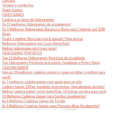
Contato
Termos e condições
Quem Somos
VIDEO GAMES
Conheça os tipos de Videogames
Os 11 melhores Videogames de atualmente!
Os 5 Melhores Videogames Baratos e Bons para Comprar até 2700
Reais
Qual é o melhor Xbox para você adquirir? Veja agora!
Melhores Videogames em Custo Benefício!
Melhor videogame retrô para jogar!
VIDEOGAMES PORTÁTEIS
Top 12 Melhores Videogames Portáteis da atualidade
Top Videogames Portáteis Acessíveis: Qualidade a Preço Baixo
CADEIRA GAMER
Veja as 10 melhores cadeiras gamer e como escolher a melhor para
você!
As 7 melhores cadeira gamer com apoio para os pés
Cadeira Gamer 150 kg: modelos resistentes, Veja algumas opções!
Melhor cadeira gamer custo-benefício: 10 ótimas opções para você
10 Melhores Cadeiras Gamer para Gordos atualmente!
As 6 Melhores Cadeiras Gamer de Tecido
As 6 Melhores Cadeiras Gamer para Pessoas Altas Atualmente!
Cadeiras gamer: as melhores opções até R$ 800!