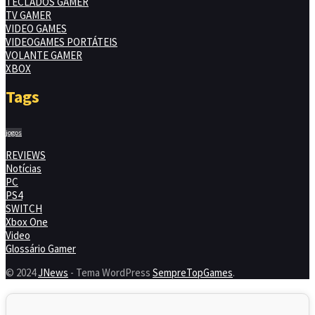
TECLADOS GAMER
TV GAMER
VIDEO GAMES
VIDEOGAMES PORTÁTEIS
VOLANTE GAMER
XBOX
Tags
jogos
REVIEWS
Notícias
PC
PS4
SWITCH
Xbox One
Video
Glossário Gamer
© 2024
JNews
- Tema WordPress
SempreTopGames
.