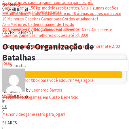
As 7 melhores cadeira gamer com apoio para os pés
No Result
Cadeira Gamer 150 kg: modelos resistentes, Veja algumas opções!
View All Result
Conheça os tipos de Videogames
Melhor cadeira gamer custo-benefício: 10 ótimas opções para você
10 Melhores Cadeiras Gamer para Gordos atualmente!
As 6 Melhores Cadeiras Gamer de Tecido
Os 11 melhores Videogames de atualmente!
As 6 Melhores Cadeiras Gamer para Pessoas Altas Atualmente!
ADVERTISEMENT
Cadeiras gamer: as melhores opções até R$ 800!
HEADSET
O que é: Organização de
Melhor headset gamer: os 10 melhores em 2024!
Os 5 Melhores Videogames Baratos e Bons para Comprar até 2700
Batalhas
Reais
Qual é o melhor Xbox para você adquirir? Veja agora!
by
Leonardo Santos
No Result
08/08/2024
View All Result
Melhores Videogames em Custo Benefício!
in
0
0
0
Melhor videogame retrô para jogar!
0
SHARES
0