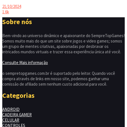
21/10/2024
1.6k
Sobre nós
Bem-vindo ao universo dinâmico e apaixonante do SempreTopGames!
Somos muito mais do que um site sobre jogos e video games; somos
um grupo de mentes criativas, apaixonadas por desbravar os
intricados mundos virtuais e trazer essa experiência única até você.
Consulte Mais informação
o sempretopgames.com.br é suportado pelo leitor. Quando você
compra através de links em nosso site, podemos ganhar uma
comissão de afiliado sem nenhum custo adicional para você.
Categorias
ANDROID
CADEIRA GAMER
CELULAR
CONTROLES