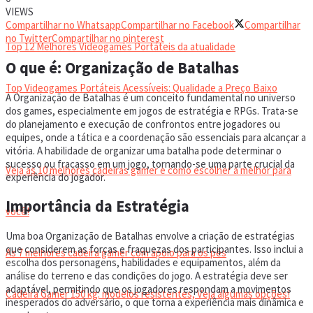
VIDEOGAMES PORTÁTEIS
VIEWS
Compartilhar no Whatsapp
Compartilhar no Facebook
Compartilhar
no Twitter
Compartilhar no pinterest
Top 12 Melhores Videogames Portáteis da atualidade
O que é: Organização de Batalhas
Top Videogames Portáteis Acessíveis: Qualidade a Preço Baixo
A Organização de Batalhas é um conceito fundamental no universo
dos games, especialmente em jogos de estratégia e RPGs. Trata-se
do planejamento e execução de confrontos entre jogadores ou
CADEIRA GAMER
equipes, onde a tática e a coordenação são essenciais para alcançar a
vitória. A habilidade de organizar uma batalha pode determinar o
sucesso ou fracasso em um jogo, tornando-se uma parte crucial da
Veja as 10 melhores cadeiras gamer e como escolher a melhor para
experiência do jogador.
Importância da Estratégia
você!
Uma boa Organização de Batalhas envolve a criação de estratégias
que considerem as forças e fraquezas dos participantes. Isso inclui a
As 7 melhores cadeira gamer com apoio para os pés
escolha dos personagens, habilidades e equipamentos, além da
análise do terreno e das condições do jogo. A estratégia deve ser
adaptável, permitindo que os jogadores respondam a movimentos
Cadeira Gamer 150 kg: modelos resistentes, Veja algumas opções!
inesperados do adversário, o que torna a experiência mais dinâmica e