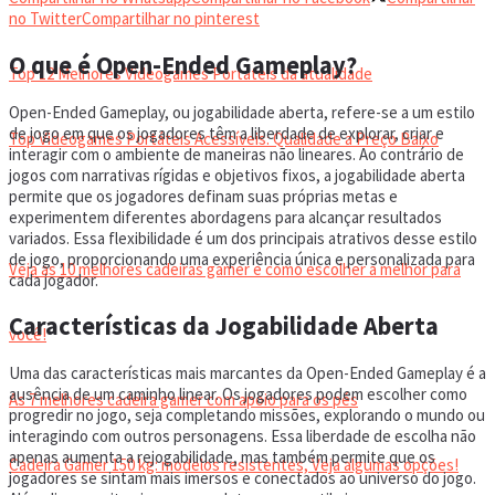
VIDEOGAMES PORTÁTEIS
no Twitter
Compartilhar no pinterest
O que é Open-Ended Gameplay?
Top 12 Melhores Videogames Portáteis da atualidade
Open-Ended Gameplay, ou jogabilidade aberta, refere-se a um estilo
de jogo em que os jogadores têm a liberdade de explorar, criar e
Top Videogames Portáteis Acessíveis: Qualidade a Preço Baixo
interagir com o ambiente de maneiras não lineares. Ao contrário de
jogos com narrativas rígidas e objetivos fixos, a jogabilidade aberta
permite que os jogadores definam suas próprias metas e
CADEIRA GAMER
experimentem diferentes abordagens para alcançar resultados
variados. Essa flexibilidade é um dos principais atrativos desse estilo
de jogo, proporcionando uma experiência única e personalizada para
Veja as 10 melhores cadeiras gamer e como escolher a melhor para
cada jogador.
Características da Jogabilidade Aberta
você!
Uma das características mais marcantes da Open-Ended Gameplay é a
ausência de um caminho linear. Os jogadores podem escolher como
As 7 melhores cadeira gamer com apoio para os pés
progredir no jogo, seja completando missões, explorando o mundo ou
interagindo com outros personagens. Essa liberdade de escolha não
apenas aumenta a rejogabilidade, mas também permite que os
Cadeira Gamer 150 kg: modelos resistentes, Veja algumas opções!
jogadores se sintam mais imersos e conectados ao universo do jogo.