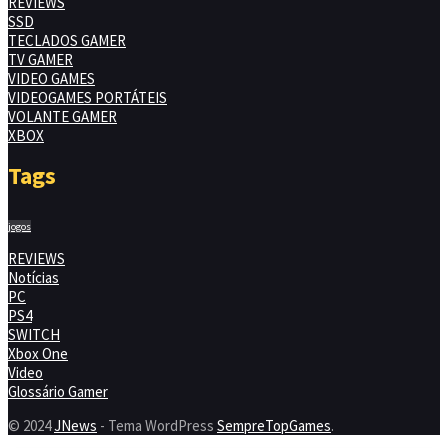
REVIEWS
SSD
TECLADOS GAMER
TV GAMER
VIDEO GAMES
VIDEOGAMES PORTÁTEIS
VOLANTE GAMER
XBOX
Tags
jogos
REVIEWS
Notícias
PC
PS4
SWITCH
Xbox One
Video
Glossário Gamer
© 2024
JNews
- Tema WordPress
SempreTopGames
.