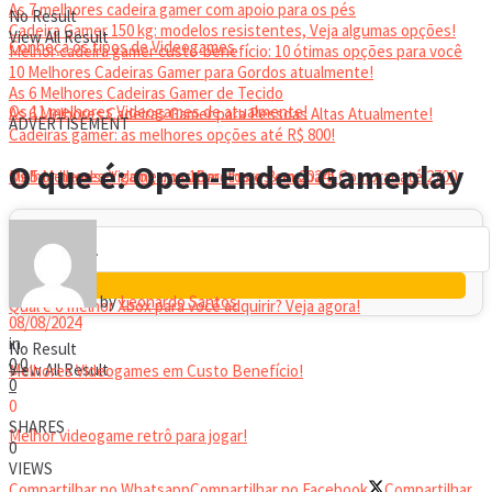
As 7 melhores cadeira gamer com apoio para os pés
No Result
Cadeira Gamer 150 kg: modelos resistentes, Veja algumas opções!
View All Result
Conheça os tipos de Videogames
Melhor cadeira gamer custo-benefício: 10 ótimas opções para você
10 Melhores Cadeiras Gamer para Gordos atualmente!
As 6 Melhores Cadeiras Gamer de Tecido
Os 11 melhores Videogames de atualmente!
As 6 Melhores Cadeiras Gamer para Pessoas Altas Atualmente!
ADVERTISEMENT
Cadeiras gamer: as melhores opções até R$ 800!
HEADSET
O que é: Open-Ended Gameplay
Melhor headset gamer: os 10 melhores em 2024!
Os 5 Melhores Videogames Baratos e Bons para Comprar até 2700
Reais
by
Leonardo Santos
Qual é o melhor Xbox para você adquirir? Veja agora!
08/08/2024
in
No Result
0
0
View All Result
Melhores Videogames em Custo Benefício!
0
0
SHARES
Melhor videogame retrô para jogar!
0
VIEWS
Compartilhar no Whatsapp
Compartilhar no Facebook
Compartilhar