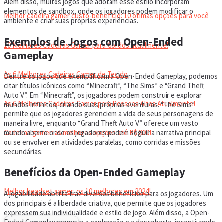
Além disso, muitos jogos que adotam esse estilo incorporam
elementos de sandbox, onde os jogadores podem modificar o
Melhor cadeira gamer custo-benefício: 10 ótimas opções para você
ambiente e criar suas próprias experiências.
Exemplos de Jogos com Open-Ended
10 Melhores Cadeiras Gamer para Gordos atualmente!
Gameplay
As 6 Melhores Cadeiras Gamer de Tecido
Dentre os jogos que exemplificam a Open-Ended Gameplay, podemos
citar títulos icônicos como “Minecraft”, “The Sims” e “Grand Theft
Auto V”. Em “Minecraft”, os jogadores podem construir e explorar
As 6 Melhores Cadeiras Gamer para Pessoas Altas Atualmente!
mundos infinitos, criando suas próprias aventuras. “The Sims”
permite que os jogadores gerenciem a vida de seus personagens de
maneira livre, enquanto “Grand Theft Auto V” oferece um vasto
Cadeiras gamer: as melhores opções até R$ 800!
mundo aberto onde os jogadores podem seguir a narrativa principal
ou se envolver em atividades paralelas, como corridas e missões
secundárias.
HEADSET
Benefícios da Open-Ended Gameplay
Melhor headset gamer: os 10 melhores em 2024!
A jogabilidade aberta traz diversos benefícios para os jogadores. Um
dos principais é a liberdade criativa, que permite que os jogadores
expressem sua individualidade e estilo de jogo. Além disso, a Open-
Ended Gameplay promove a exploração e a descoberta, incentivando