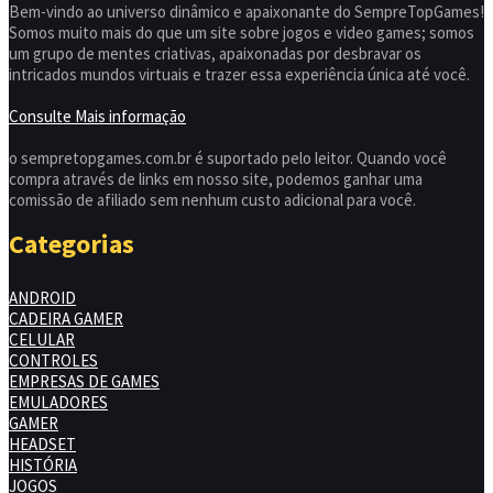
Bem-vindo ao universo dinâmico e apaixonante do SempreTopGames!
Somos muito mais do que um site sobre jogos e video games; somos
um grupo de mentes criativas, apaixonadas por desbravar os
intricados mundos virtuais e trazer essa experiência única até você.
Consulte Mais informação
o sempretopgames.com.br é suportado pelo leitor. Quando você
compra através de links em nosso site, podemos ganhar uma
comissão de afiliado sem nenhum custo adicional para você.
Categorias
ANDROID
CADEIRA GAMER
CELULAR
CONTROLES
EMPRESAS DE GAMES
EMULADORES
GAMER
HEADSET
HISTÓRIA
JOGOS