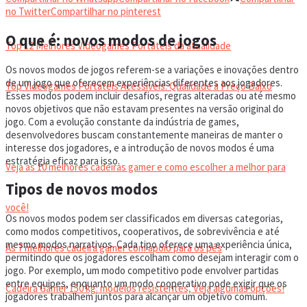
VIDEOGAMES PORTÁTEIS
no Twitter
Compartilhar no pinterest
O que é: novos modos de jogos
Top 12 Melhores Videogames Portáteis da atualidade
Os novos modos de jogos referem-se a variações e inovações dentro
de um jogo que oferecem experiências diferentes aos jogadores.
Top Videogames Portáteis Acessíveis: Qualidade a Preço Baixo
Esses modos podem incluir desafios, regras alteradas ou até mesmo
novos objetivos que não estavam presentes na versão original do
jogo. Com a evolução constante da indústria de games,
CADEIRA GAMER
desenvolvedores buscam constantemente maneiras de manter o
interesse dos jogadores, e a introdução de novos modos é uma
estratégia eficaz para isso.
Veja as 10 melhores cadeiras gamer e como escolher a melhor para
Tipos de novos modos
você!
Os novos modos podem ser classificados em diversas categorias,
como modos competitivos, cooperativos, de sobrevivência e até
mesmo modos narrativos. Cada tipo oferece uma experiência única,
As 7 melhores cadeira gamer com apoio para os pés
permitindo que os jogadores escolham como desejam interagir com o
jogo. Por exemplo, um modo competitivo pode envolver partidas
entre equipes, enquanto um modo cooperativo pode exigir que os
Cadeira Gamer 150 kg: modelos resistentes, Veja algumas opções!
jogadores trabalhem juntos para alcançar um objetivo comum.