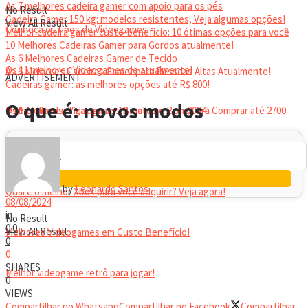
As 7 melhores cadeira gamer com apoio para os pés
No Result
Cadeira Gamer 150 kg: modelos resistentes, Veja algumas opções!
View All Result
Conheça os tipos de Videogames
Melhor cadeira gamer custo-benefício: 10 ótimas opções para você
10 Melhores Cadeiras Gamer para Gordos atualmente!
As 6 Melhores Cadeiras Gamer de Tecido
Os 11 melhores Videogames de atualmente!
As 6 Melhores Cadeiras Gamer para Pessoas Altas Atualmente!
ADVERTISEMENT
Cadeiras gamer: as melhores opções até R$ 800!
HEADSET
O que é: novos modos
Melhor headset gamer: os 10 melhores em 2024!
Os 5 Melhores Videogames Baratos e Bons para Comprar até 2700
Reais
by
Leonardo Santos
Qual é o melhor Xbox para você adquirir? Veja agora!
08/08/2024
in
No Result
0
0
View All Result
Melhores Videogames em Custo Benefício!
0
0
SHARES
Melhor videogame retrô para jogar!
0
VIEWS
Compartilhar no Whatsapp
Compartilhar no Facebook
Compartilhar