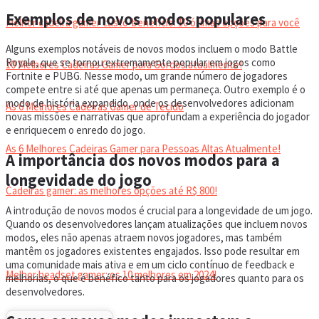
Exemplos de novos modos populares
Melhor cadeira gamer custo-benefício: 10 ótimas opções para você
Alguns exemplos notáveis de novos modos incluem o modo Battle
Royale, que se tornou extremamente popular em jogos como
10 Melhores Cadeiras Gamer para Gordos atualmente!
Fortnite e PUBG. Nesse modo, um grande número de jogadores
compete entre si até que apenas um permaneça. Outro exemplo é o
modo de história expandido, onde os desenvolvedores adicionam
As 6 Melhores Cadeiras Gamer de Tecido
novas missões e narrativas que aprofundam a experiência do jogador
e enriquecem o enredo do jogo.
As 6 Melhores Cadeiras Gamer para Pessoas Altas Atualmente!
A importância dos novos modos para a
longevidade do jogo
Cadeiras gamer: as melhores opções até R$ 800!
A introdução de novos modos é crucial para a longevidade de um jogo.
Quando os desenvolvedores lançam atualizações que incluem novos
HEADSET
modos, eles não apenas atraem novos jogadores, mas também
mantêm os jogadores existentes engajados. Isso pode resultar em
uma comunidade mais ativa e em um ciclo contínuo de feedback e
Melhor headset gamer: os 10 melhores em 2024!
melhorias, o que é benéfico tanto para os jogadores quanto para os
desenvolvedores.