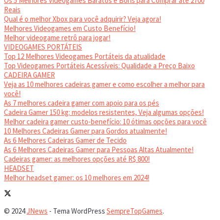
Os 5 Melhores Videogames Baratos e Bons para Comprar até 2700
Reais
Qual é o melhor Xbox para você adquirir? Veja agora!
Melhores Videogames em Custo Benefício!
Melhor videogame retrô para jogar!
VIDEOGAMES PORTÁTEIS
Top 12 Melhores Videogames Portáteis da atualidade
Top Videogames Portáteis Acessíveis: Qualidade a Preço Baixo
CADEIRA GAMER
Veja as 10 melhores cadeiras gamer e como escolher a melhor para
você!
As 7 melhores cadeira gamer com apoio para os pés
Cadeira Gamer 150 kg: modelos resistentes, Veja algumas opções!
Melhor cadeira gamer custo-benefício: 10 ótimas opções para você
10 Melhores Cadeiras Gamer para Gordos atualmente!
As 6 Melhores Cadeiras Gamer de Tecido
As 6 Melhores Cadeiras Gamer para Pessoas Altas Atualmente!
Cadeiras gamer: as melhores opções até R$ 800!
HEADSET
Melhor headset gamer: os 10 melhores em 2024!
© 2024
JNews
- Tema WordPress
SempreTopGames
.