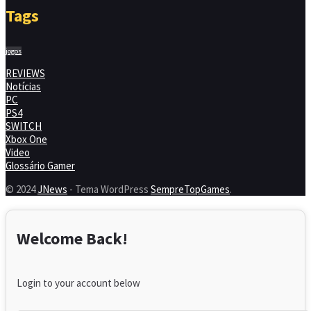
Tags
jogos
REVIEWS
Notícias
PC
PS4
SWITCH
Xbox One
Video
Glossário Gamer
© 2024
JNews
- Tema WordPress
SempreTopGames
.
Welcome Back!
Login to your account below