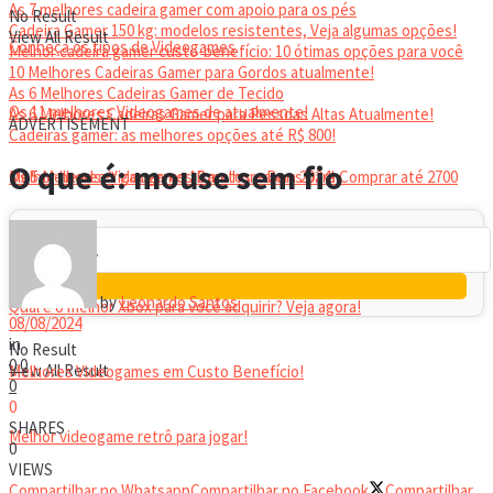
As 7 melhores cadeira gamer com apoio para os pés
No Result
Cadeira Gamer 150 kg: modelos resistentes, Veja algumas opções!
View All Result
Conheça os tipos de Videogames
Melhor cadeira gamer custo-benefício: 10 ótimas opções para você
10 Melhores Cadeiras Gamer para Gordos atualmente!
As 6 Melhores Cadeiras Gamer de Tecido
Os 11 melhores Videogames de atualmente!
As 6 Melhores Cadeiras Gamer para Pessoas Altas Atualmente!
ADVERTISEMENT
Cadeiras gamer: as melhores opções até R$ 800!
HEADSET
O que é: mouse sem fio
Melhor headset gamer: os 10 melhores em 2024!
Os 5 Melhores Videogames Baratos e Bons para Comprar até 2700
Reais
by
Leonardo Santos
Qual é o melhor Xbox para você adquirir? Veja agora!
08/08/2024
in
No Result
0
0
View All Result
Melhores Videogames em Custo Benefício!
0
0
SHARES
Melhor videogame retrô para jogar!
0
VIEWS
Compartilhar no Whatsapp
Compartilhar no Facebook
Compartilhar