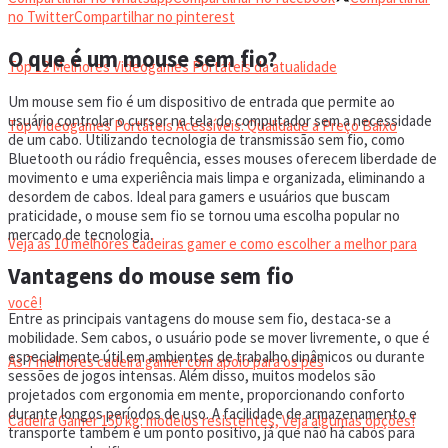
VIDEOGAMES PORTÁTEIS
no Twitter
Compartilhar no pinterest
O que é um mouse sem fio?
Top 12 Melhores Videogames Portáteis da atualidade
Um mouse sem fio é um dispositivo de entrada que permite ao
usuário controlar o cursor na tela do computador sem a necessidade
Top Videogames Portáteis Acessíveis: Qualidade a Preço Baixo
de um cabo. Utilizando tecnologia de transmissão sem fio, como
Bluetooth ou rádio frequência, esses mouses oferecem liberdade de
movimento e uma experiência mais limpa e organizada, eliminando a
CADEIRA GAMER
desordem de cabos. Ideal para gamers e usuários que buscam
praticidade, o mouse sem fio se tornou uma escolha popular no
mercado de tecnologia.
Veja as 10 melhores cadeiras gamer e como escolher a melhor para
Vantagens do mouse sem fio
você!
Entre as principais vantagens do mouse sem fio, destaca-se a
mobilidade. Sem cabos, o usuário pode se mover livremente, o que é
especialmente útil em ambientes de trabalho dinâmicos ou durante
As 7 melhores cadeira gamer com apoio para os pés
sessões de jogos intensas. Além disso, muitos modelos são
projetados com ergonomia em mente, proporcionando conforto
durante longos períodos de uso. A facilidade de armazenamento e
Cadeira Gamer 150 kg: modelos resistentes, Veja algumas opções!
transporte também é um ponto positivo, já que não há cabos para