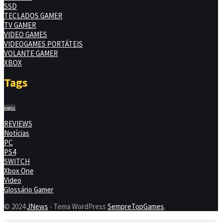
SSD
TECLADOS GAMER
TV GAMER
VIDEO GAMES
VIDEOGAMES PORTÁTEIS
VOLANTE GAMER
XBOX
Tags
jogos
REVIEWS
Notícias
PC
PS4
SWITCH
Xbox One
Video
Glossário Gamer
© 2024
JNews
- Tema WordPress
SempreTopGames
.