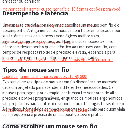
enroscar ou danificar.
Melhor cadeira gamer custo-benefício: 10 ótimas opções para você
Desempenho e latência
Um aspecto crucial a considerar ao escolher um mouse sem fio é o
10 Melhores Cadeiras Gamer para Gordos atualmente!
desempenho. Antigamente, os mouses sem fio eram criticados por
sua latência, mas os avanços tecnológicos melhoraram
significativamente essa questão. Hoje, muitos mouses sem fio
As 6 Melhores Cadeiras Gamer de Tecido
oferecem desempenho quase idêntico aos mouses com fio, com
tempos de resposta rápidos e precisão elevada, essenciais para
gamers que exigem alta performance em suas jogadas.
As 6 Melhores Cadeiras Gamer para Pessoas Altas Atualmente!
Tipos de mouse sem fio
Cadeiras gamer: as melhores opções até R$ 800!
Existem diversos tipos de mouse sem fio disponíveis no mercado,
cada um projetado para atender a diferentes necessidades. Os
mouses para jogos, por exemplo, costumam ter sensores de alta
HEADSET
precisão e botões programáveis, enquanto os mouses ergonômicos
são projetados para conforto e suporte durante longas horas de uso.
Além disso, há modelos compactos e portáteis, ideais para quem viaja
Melhor headset gamer: os 10 melhores em 2024!
com frequência e precisa de um dispositivo leve e prático.
Como escolher um mouse sem fio