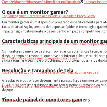
Top 12 Melhores Videogames Portáteis da atualidade
Compartilhar no Whatsapp
Compartilhar no Facebook
Compartilhar no
O que é um monitor gamer?
Top Videogames Portáteis Acessíveis: Qualidade a Preço Baixo
Um monitor gamer é um dispositivo projetado especificamente para at
taxas de atualização, tempos de resposta rápidos e tecnologias que m
CADEIRA GAMER
impactar significativamente o desempenho em jogos competitivos, to
Características principais de um monitor g
Veja as 10 melhores cadeiras gamer e como escolher a melhor para você
Os monitores gamers se destacam por suas características técnicas, c
disso, o tempo de resposta, que deve ser inferior a 5ms, é crucial pa
As 7 melhores cadeira gamer com apoio para os pés
ajuda a eliminar o tearing e o stuttering, proporcionando uma jogabilid
Resolução e tamanhos de tela
Cadeira Gamer 150 kg: modelos resistentes, Veja algumas opções!
A resolução é outro fator determinante na escolha de um monitor gam
(3840×2160) para uma qualidade de imagem superior. O tamanho da tela
Melhor cadeira gamer custo-benefício: 10 ótimas opções para você
de jogo.
Tipos de painel de monitores gamers
10 Melhores Cadeiras Gamer para Gordos atualmente!