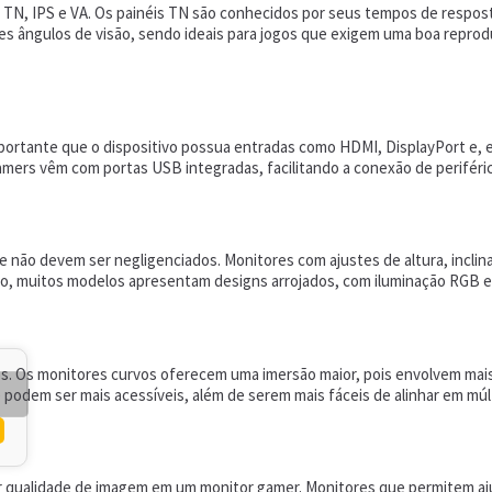
 TN, IPS e VA. Os painéis TN são conhecidos por seus tempos de respost
res ângulos de visão, sendo ideais para jogos que exigem uma boa repro
ortante que o dispositivo possua entradas como HDMI, DisplayPort e, e
gamers vêm com portas USB integradas, facilitando a conexão de perifér
não devem ser negligenciados. Monitores com ajustes de altura, inclin
sso, muitos modelos apresentam designs arrojados, com iluminação RGB 
. Os monitores curvos oferecem uma imersão maior, pois envolvem mais
e podem ser mais acessíveis, além de serem mais fáceis de alinhar em múl
r qualidade de imagem em um monitor gamer. Monitores que permitem ajust