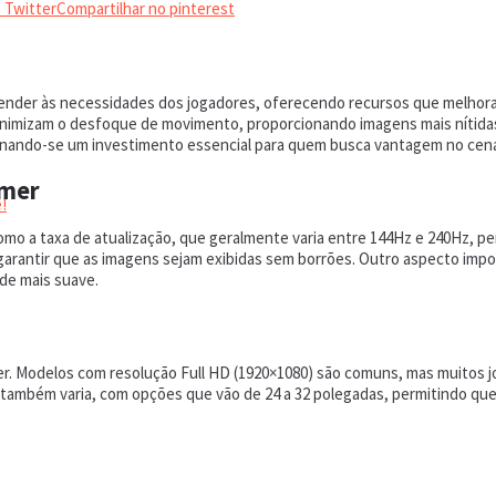
 Twitter
Compartilhar no pinterest
ender às necessidades dos jogadores, oferecendo recursos que melhora
inimizam o desfoque de movimento, proporcionando imagens mais nítidas
rnando-se um investimento essencial para quem busca vantagem no cená
amer
!
omo a taxa de atualização, que geralmente varia entre 144Hz e 240Hz, p
ra garantir que as imagens sejam exibidas sem borrões. Outro aspecto im
ade mais suave.
er. Modelos com resolução Full HD (1920×1080) são comuns, mas muitos 
 também varia, com opções que vão de 24 a 32 polegadas, permitindo que