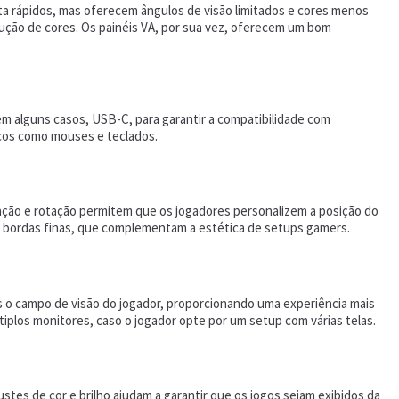
a rápidos, mas oferecem ângulos de visão limitados e cores menos
dução de cores. Os painéis VA, por sua vez, oferecem um bom
m alguns casos, USB-C, para garantir a compatibilidade com
icos como mouses e teclados.
ação e rotação permitem que os jogadores personalizem a posição do
e bordas finas, que complementam a estética de setups gamers.
 o campo de visão do jogador, proporcionando uma experiência mais
tiplos monitores, caso o jogador opte por um setup com várias telas.
es de cor e brilho ajudam a garantir que os jogos sejam exibidos da