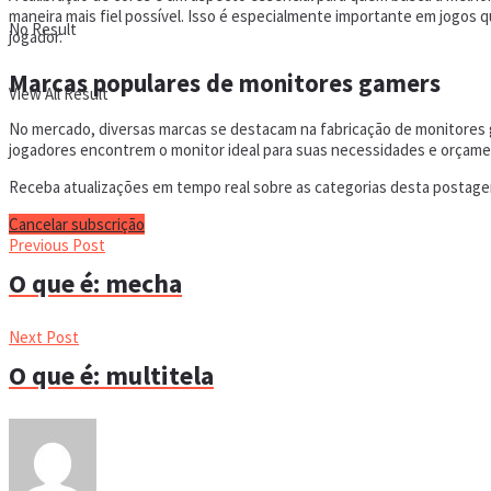
maneira mais fiel possível. Isso é especialmente importante em jogos 
No Result
jogador.
Marcas populares de monitores gamers
View All Result
No mercado, diversas marcas se destacam na fabricação de monitores g
jogadores encontrem o monitor ideal para suas necessidades e orçamen
Receba atualizações em tempo real sobre as categorias desta postagem
Cancelar subscrição
Previous Post
O que é: mecha
Next Post
O que é: multitela