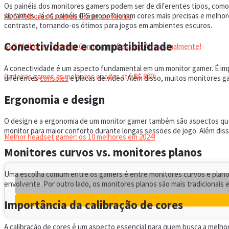
Os painéis dos monitores gamers podem ser de diferentes tipos, como
vibrantes. Já os painéis IPS proporcionam cores mais precisas e melho
As 6 Melhores Cadeiras Gamer de Tecido
contraste, tornando-os ótimos para jogos em ambientes escuros.
Conectividade e compatibilidade
As 6 Melhores Cadeiras Gamer para Pessoas Altas Atualmente!
A conectividade é um aspecto fundamental em um monitor gamer. É imp
Cadeiras gamer: as melhores opções até R$ 800!
diferentes
consoles
e placas de vídeo. Além disso, muitos monitores 
Ergonomia e design
HEADSET
O design e a ergonomia de um monitor gamer também são aspectos que 
monitor para maior conforto durante longas sessões de jogo. Além di
Melhor headset gamer: os 10 melhores em 2024!
Monitores curvos vs. monitores planos
Uma escolha comum entre os gamers é entre monitores curvos e planos
envolvente. Por outro lado, os monitores planos são mais tradicionais 
Importância da calibração de cores
A calibração de cores é um aspecto essencial para quem busca a melho