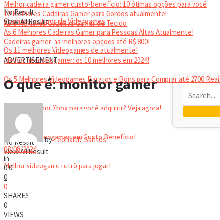
Melhor cadeira gamer custo-benefício: 10 ótimas opções para você
No Result
10 Melhores Cadeiras Gamer para Gordos atualmente!
Conheça os tipos de Videogames
View All Result
As 6 Melhores Cadeiras Gamer de Tecido
As 6 Melhores Cadeiras Gamer para Pessoas Altas Atualmente!
Cadeiras gamer: as melhores opções até R$ 800!
Os 11 melhores Videogames de atualmente!
HEADSET
Melhor headset gamer: os 10 melhores em 2024!
ADVERTISEMENT
Os 5 Melhores Videogames Baratos e Bons para Comprar até 2700 Reai
O que é: monitor gamer
Qual é o melhor Xbox para você adquirir? Veja agora!
Melhores Videogames em Custo Benefício!
by
Leonardo Santos
No Result
08/08/2024
View All Result
in
Melhor videogame retrô para jogar!
0
0
0
0
VIDEOGAMES PORTÁTEIS
SHARES
0
VIEWS