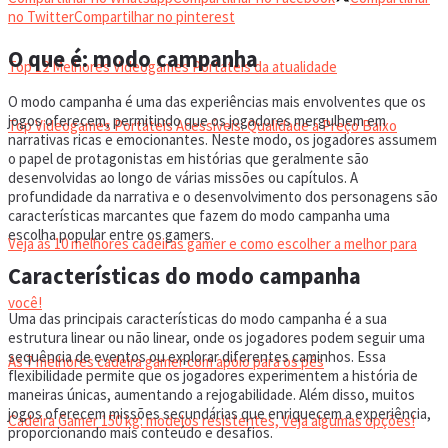
VIDEOGAMES PORTÁTEIS
no Twitter
Compartilhar no pinterest
O que é: modo campanha
Top 12 Melhores Videogames Portáteis da atualidade
O modo campanha é uma das experiências mais envolventes que os
jogos oferecem, permitindo que os jogadores mergulhem em
Top Videogames Portáteis Acessíveis: Qualidade a Preço Baixo
narrativas ricas e emocionantes. Neste modo, os jogadores assumem
o papel de protagonistas em histórias que geralmente são
desenvolvidas ao longo de várias missões ou capítulos. A
CADEIRA GAMER
profundidade da narrativa e o desenvolvimento dos personagens são
características marcantes que fazem do modo campanha uma
escolha popular entre os gamers.
Veja as 10 melhores cadeiras gamer e como escolher a melhor para
Características do modo campanha
você!
Uma das principais características do modo campanha é a sua
estrutura linear ou não linear, onde os jogadores podem seguir uma
sequência de eventos ou explorar diferentes caminhos. Essa
As 7 melhores cadeira gamer com apoio para os pés
flexibilidade permite que os jogadores experimentem a história de
maneiras únicas, aumentando a rejogabilidade. Além disso, muitos
jogos oferecem missões secundárias que enriquecem a experiência,
Cadeira Gamer 150 kg: modelos resistentes, Veja algumas opções!
proporcionando mais conteúdo e desafios.