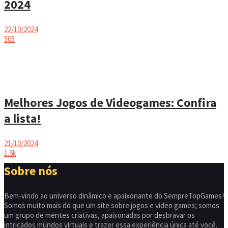
2024
22/10/2024
505
Melhores Jogos de Videogames: Confira
a lista!
21/10/2024
1.6k
Sobre nós
Bem-vindo ao universo dinâmico e apaixonante do SempreTopGames!
Somos muito mais do que um site sobre jogos e video games; somos
um grupo de mentes criativas, apaixonadas por desbravar os
intricados mundos virtuais e trazer essa experiência única até você.