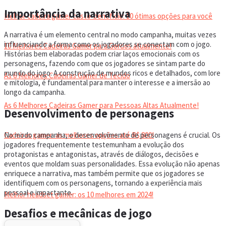
Importância da narrativa
Melhor cadeira gamer custo-benefício: 10 ótimas opções para você
A narrativa é um elemento central no modo campanha, muitas vezes
influenciando a forma como os jogadores se conectam com o jogo.
10 Melhores Cadeiras Gamer para Gordos atualmente!
Histórias bem elaboradas podem criar laços emocionais com os
personagens, fazendo com que os jogadores se sintam parte do
mundo do jogo. A construção de mundos ricos e detalhados, com lore
As 6 Melhores Cadeiras Gamer de Tecido
e mitologia, é fundamental para manter o interesse e a imersão ao
longo da campanha.
As 6 Melhores Cadeiras Gamer para Pessoas Altas Atualmente!
Desenvolvimento de personagens
No modo campanha, o desenvolvimento de personagens é crucial. Os
Cadeiras gamer: as melhores opções até R$ 800!
jogadores frequentemente testemunham a evolução dos
protagonistas e antagonistas, através de diálogos, decisões e
eventos que moldam suas personalidades. Essa evolução não apenas
HEADSET
enriquece a narrativa, mas também permite que os jogadores se
identifiquem com os personagens, tornando a experiência mais
pessoal e impactante.
Melhor headset gamer: os 10 melhores em 2024!
Desafios e mecânicas de jogo