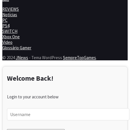
REVIEWS
Notícias
PC
PS4
SWITCH
Xbox One
Video
Glossário Gamer
© 2024
JNews
- Tema WordPress
SempreTopGames
.
Welcome Back!
Login to your account below