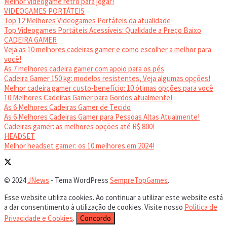
Melhor videogame retrô para jogar!
VIDEOGAMES PORTÁTEIS
Top 12 Melhores Videogames Portáteis da atualidade
Top Videogames Portáteis Acessíveis: Qualidade a Preço Baixo
CADEIRA GAMER
Veja as 10 melhores cadeiras gamer e como escolher a melhor para
você!
As 7 melhores cadeira gamer com apoio para os pés
Cadeira Gamer 150 kg: modelos resistentes, Veja algumas opções!
Melhor cadeira gamer custo-benefício: 10 ótimas opções para você
10 Melhores Cadeiras Gamer para Gordos atualmente!
As 6 Melhores Cadeiras Gamer de Tecido
As 6 Melhores Cadeiras Gamer para Pessoas Altas Atualmente!
Cadeiras gamer: as melhores opções até R$ 800!
HEADSET
Melhor headset gamer: os 10 melhores em 2024!
© 2024
JNews
- Tema WordPress
SempreTopGames
.
Esse website utiliza cookies. Ao continuar a utilizar este website está
a dar consentimento à utilização de cookies. Visite nosso
Política de
Privacidade e Cookies
.
Concordo