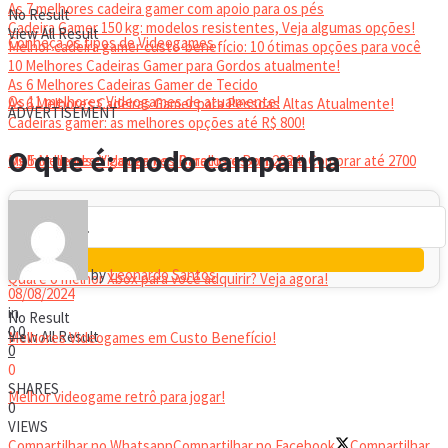
As 7 melhores cadeira gamer com apoio para os pés
No Result
Cadeira Gamer 150 kg: modelos resistentes, Veja algumas opções!
View All Result
Conheça os tipos de Videogames
Melhor cadeira gamer custo-benefício: 10 ótimas opções para você
10 Melhores Cadeiras Gamer para Gordos atualmente!
As 6 Melhores Cadeiras Gamer de Tecido
Os 11 melhores Videogames de atualmente!
As 6 Melhores Cadeiras Gamer para Pessoas Altas Atualmente!
ADVERTISEMENT
Cadeiras gamer: as melhores opções até R$ 800!
HEADSET
O que é: modo campanha
Melhor headset gamer: os 10 melhores em 2024!
Os 5 Melhores Videogames Baratos e Bons para Comprar até 2700
Reais
by
Leonardo Santos
Qual é o melhor Xbox para você adquirir? Veja agora!
08/08/2024
in
No Result
0
0
View All Result
Melhores Videogames em Custo Benefício!
0
0
SHARES
Melhor videogame retrô para jogar!
0
VIEWS
Compartilhar no Whatsapp
Compartilhar no Facebook
Compartilhar