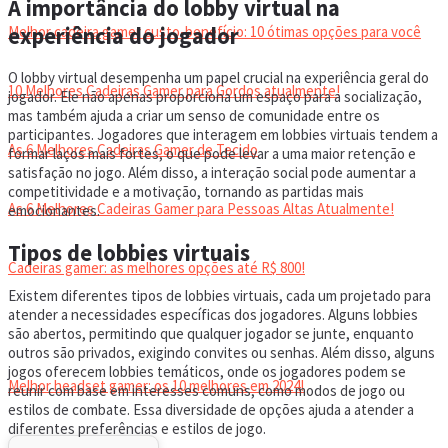
A importância do lobby virtual na
experiência do jogador
Melhor cadeira gamer custo-benefício: 10 ótimas opções para você
O lobby virtual desempenha um papel crucial na experiência geral do
10 Melhores Cadeiras Gamer para Gordos atualmente!
jogador. Ele não apenas proporciona um espaço para a socialização,
mas também ajuda a criar um senso de comunidade entre os
participantes. Jogadores que interagem em lobbies virtuais tendem a
As 6 Melhores Cadeiras Gamer de Tecido
formar laços mais fortes, o que pode levar a uma maior retenção e
satisfação no jogo. Além disso, a interação social pode aumentar a
competitividade e a motivação, tornando as partidas mais
As 6 Melhores Cadeiras Gamer para Pessoas Altas Atualmente!
emocionantes.
Tipos de lobbies virtuais
Cadeiras gamer: as melhores opções até R$ 800!
Existem diferentes tipos de lobbies virtuais, cada um projetado para
atender a necessidades específicas dos jogadores. Alguns lobbies
HEADSET
são abertos, permitindo que qualquer jogador se junte, enquanto
outros são privados, exigindo convites ou senhas. Além disso, alguns
jogos oferecem lobbies temáticos, onde os jogadores podem se
Melhor headset gamer: os 10 melhores em 2024!
reunir com base em interesses comuns, como modos de jogo ou
estilos de combate. Essa diversidade de opções ajuda a atender a
diferentes preferências e estilos de jogo.