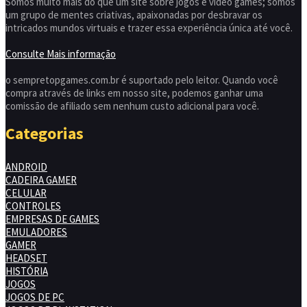
Somos muito mais do que um site sobre jogos e video games; somos
um grupo de mentes criativas, apaixonadas por desbravar os
intricados mundos virtuais e trazer essa experiência única até você.
Consulte Mais informação
o sempretopgames.com.br é suportado pelo leitor. Quando você
compra através de links em nosso site, podemos ganhar uma
comissão de afiliado sem nenhum custo adicional para você.
Categorias
ANDROID
CADEIRA GAMER
CELULAR
CONTROLES
EMPRESAS DE GAMES
EMULADORES
GAMER
HEADSET
HISTÓRIA
JOGOS
JOGOS DE PC