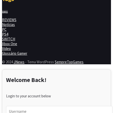
jogos
REVIEWS
Notícias
PC
PS4
SWITCH
Xbox One
Video
Glossário Gamer
© 2024
JNews
- Tema WordPress
SempreTopGames
.
Welcome Back!
Login to your account below