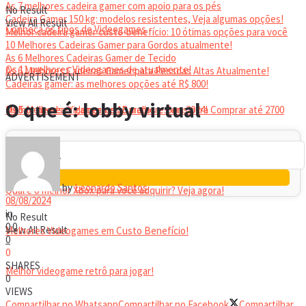
As 7 melhores cadeira gamer com apoio para os pés
No Result
Cadeira Gamer 150 kg: modelos resistentes, Veja algumas opções!
View All Result
Conheça os tipos de Videogames
Melhor cadeira gamer custo-benefício: 10 ótimas opções para você
10 Melhores Cadeiras Gamer para Gordos atualmente!
As 6 Melhores Cadeiras Gamer de Tecido
Os 11 melhores Videogames de atualmente!
As 6 Melhores Cadeiras Gamer para Pessoas Altas Atualmente!
ADVERTISEMENT
Cadeiras gamer: as melhores opções até R$ 800!
HEADSET
O que é: lobby virtual
Melhor headset gamer: os 10 melhores em 2024!
Os 5 Melhores Videogames Baratos e Bons para Comprar até 2700
Reais
by
Leonardo Santos
Qual é o melhor Xbox para você adquirir? Veja agora!
08/08/2024
in
No Result
0
0
View All Result
Melhores Videogames em Custo Benefício!
0
0
SHARES
Melhor videogame retrô para jogar!
0
VIEWS
Compartilhar no Whatsapp
Compartilhar no Facebook
Compartilhar