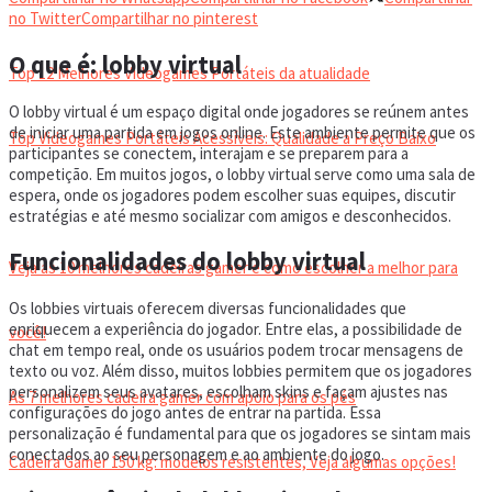
VIDEOGAMES PORTÁTEIS
no Twitter
Compartilhar no pinterest
O que é: lobby virtual
Top 12 Melhores Videogames Portáteis da atualidade
O lobby virtual é um espaço digital onde jogadores se reúnem antes
de iniciar uma partida em jogos online. Este ambiente permite que os
Top Videogames Portáteis Acessíveis: Qualidade a Preço Baixo
participantes se conectem, interajam e se preparem para a
competição. Em muitos jogos, o lobby virtual serve como uma sala de
espera, onde os jogadores podem escolher suas equipes, discutir
CADEIRA GAMER
estratégias e até mesmo socializar com amigos e desconhecidos.
Funcionalidades do lobby virtual
Veja as 10 melhores cadeiras gamer e como escolher a melhor para
Os lobbies virtuais oferecem diversas funcionalidades que
enriquecem a experiência do jogador. Entre elas, a possibilidade de
você!
chat em tempo real, onde os usuários podem trocar mensagens de
texto ou voz. Além disso, muitos lobbies permitem que os jogadores
personalizem seus avatares, escolham skins e façam ajustes nas
As 7 melhores cadeira gamer com apoio para os pés
configurações do jogo antes de entrar na partida. Essa
personalização é fundamental para que os jogadores se sintam mais
conectados ao seu personagem e ao ambiente do jogo.
Cadeira Gamer 150 kg: modelos resistentes, Veja algumas opções!