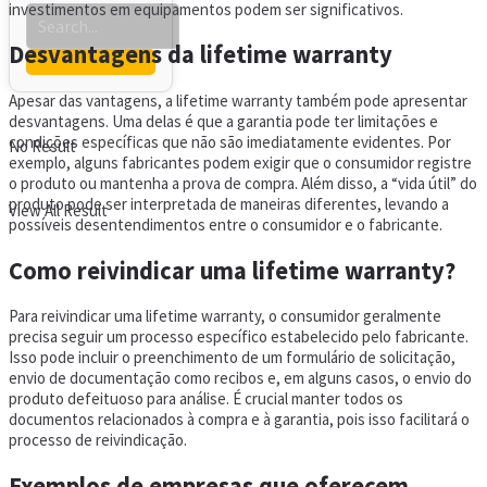
investimentos em equipamentos podem ser significativos.
Desvantagens da lifetime warranty
Apesar das vantagens, a lifetime warranty também pode apresentar
desvantagens. Uma delas é que a garantia pode ter limitações e
condições específicas que não são imediatamente evidentes. Por
No Result
exemplo, alguns fabricantes podem exigir que o consumidor registre
o produto ou mantenha a prova de compra. Além disso, a “vida útil” do
produto pode ser interpretada de maneiras diferentes, levando a
View All Result
possíveis desentendimentos entre o consumidor e o fabricante.
Como reivindicar uma lifetime warranty?
Para reivindicar uma lifetime warranty, o consumidor geralmente
precisa seguir um processo específico estabelecido pelo fabricante.
Isso pode incluir o preenchimento de um formulário de solicitação,
envio de documentação como recibos e, em alguns casos, o envio do
produto defeituoso para análise. É crucial manter todos os
documentos relacionados à compra e à garantia, pois isso facilitará o
processo de reivindicação.
Exemplos de empresas que oferecem