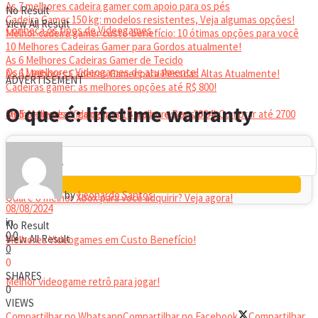
As 7 melhores cadeira gamer com apoio para os pés
No Result
Cadeira Gamer 150 kg: modelos resistentes, Veja algumas opções!
View All Result
Conheça os tipos de Videogames
Melhor cadeira gamer custo-benefício: 10 ótimas opções para você
10 Melhores Cadeiras Gamer para Gordos atualmente!
As 6 Melhores Cadeiras Gamer de Tecido
Os 11 melhores Videogames de atualmente!
As 6 Melhores Cadeiras Gamer para Pessoas Altas Atualmente!
ADVERTISEMENT
Cadeiras gamer: as melhores opções até R$ 800!
HEADSET
O que é: lifetime warranty
Melhor headset gamer: os 10 melhores em 2024!
Os 5 Melhores Videogames Baratos e Bons para Comprar até 2700
Reais
by
Leonardo Santos
Qual é o melhor Xbox para você adquirir? Veja agora!
08/08/2024
in
No Result
0
0
View All Result
Melhores Videogames em Custo Benefício!
0
0
SHARES
Melhor videogame retrô para jogar!
0
VIEWS
Compartilhar no Whatsapp
Compartilhar no Facebook
Compartilhar