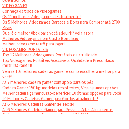
Quem Somos
VIDEO GAMES
Conheça os tipos de Videogames
Os 11 melhores Videogames de atualmente!
Os 5 Melhores Videogames Baratos e Bons para Comprar até 2700
Reais
Qual é o melhor Xbox para você adquirir? Veja agora!
Melhores Videogames em Custo Benefício!
Melhor videogame retrô para jogar!
VIDEOGAMES PORTÁTEIS
Top 12 Melhores Videogames Portáteis da atualidade
Top Videogames Portáteis Acessíveis: Qualidade a Preço Baixo
CADEIRA GAMER
Veja as 10 melhores cadeiras gamer e como escolher a melhor para
você!
As 7 melhores cadeira gamer com apoio para os pés
Cadeira Gamer 150 kg: modelos resistentes, Veja algumas opções!
Melhor cadeira gamer custo-benefício: 10 ótimas opções para você
10 Melhores Cadeiras Gamer para Gordos atualmente!
As 6 Melhores Cadeiras Gamer de Tecido
As 6 Melhores Cadeiras Gamer para Pessoas Altas Atualmente!
Cadeiras gamer: as melhores opções até R$ 800!
HEADSET
Melhor headset gamer: os 10 melhores em 2024!