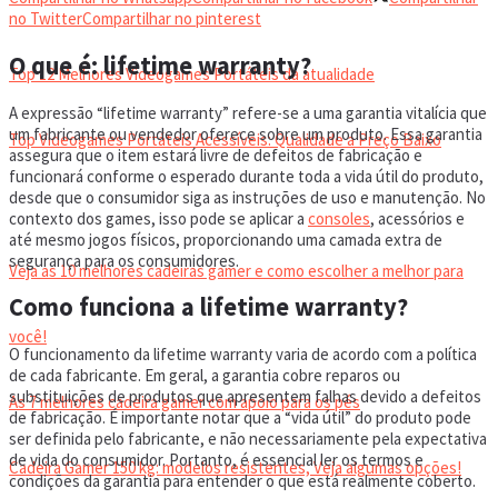
VIDEOGAMES PORTÁTEIS
no Twitter
Compartilhar no pinterest
O que é: lifetime warranty?
Top 12 Melhores Videogames Portáteis da atualidade
A expressão “lifetime warranty” refere-se a uma garantia vitalícia que
um fabricante ou vendedor oferece sobre um produto. Essa garantia
Top Videogames Portáteis Acessíveis: Qualidade a Preço Baixo
assegura que o item estará livre de defeitos de fabricação e
funcionará conforme o esperado durante toda a vida útil do produto,
desde que o consumidor siga as instruções de uso e manutenção. No
CADEIRA GAMER
contexto dos games, isso pode se aplicar a
consoles
, acessórios e
até mesmo jogos físicos, proporcionando uma camada extra de
segurança para os consumidores.
Veja as 10 melhores cadeiras gamer e como escolher a melhor para
Como funciona a lifetime warranty?
você!
O funcionamento da lifetime warranty varia de acordo com a política
de cada fabricante. Em geral, a garantia cobre reparos ou
substituições de produtos que apresentem falhas devido a defeitos
As 7 melhores cadeira gamer com apoio para os pés
de fabricação. É importante notar que a “vida útil” do produto pode
ser definida pelo fabricante, e não necessariamente pela expectativa
de vida do consumidor. Portanto, é essencial ler os termos e
Cadeira Gamer 150 kg: modelos resistentes, Veja algumas opções!
condições da garantia para entender o que está realmente coberto.