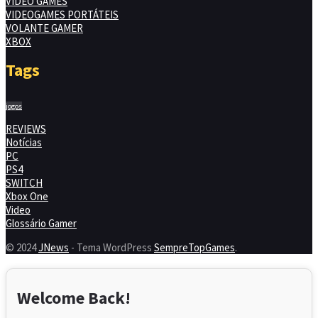
VIDEO GAMES
VIDEOGAMES PORTÁTEIS
VOLANTE GAMER
XBOX
Tags
jogos
REVIEWS
Notícias
PC
PS4
SWITCH
Xbox One
Video
Glossário Gamer
© 2024
JNews
- Tema WordPress
SempreTopGames
.
Welcome Back!