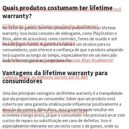
Quais produtos costumam ter lifetime
Melhor cadeira gamer custo-benefício: 10 ótimas opções para você
warranty?
10 Melhores Cadeiras Gamer para Gordos atualmente!
No setor de games, diversos produtos podem oferecer lifetime
warranty. Isso inclui consoles de videogame, como PlayStation e
Xbox, além de acessórios como controles, fones de ouvido e até
As 6 Melhores Cadeiras Gamer de Tecido
mesmo jogos físicos. A garantia vitalícia é um atrativo para os
consumidores, pois oferece a confiança de que o produto adquirido
terá suporte ao longo do tempo, especialmente em um mercado
As 6 Melhores Cadeiras Gamer para Pessoas Altas Atualmente!
onde a tecnologia avança rapidamente.
Vantagens da lifetime warranty para
Cadeiras gamer: as melhores opções até R$ 800!
consumidores
Uma das principais vantagens da lifetime warranty é a tranquilidade
HEADSET
que ela proporciona ao consumidor. Saber que um produto está
coberto por uma garantia vitalícia pode influenciar positivamente a
decisão de compra. Além disso, essa garantia pode resultar em
Melhor headset gamer: os 10 melhores em 2024!
economia a longo prazo, já que o consumidor não precisará arcar com
custos de reparo ou substituição em caso de defeitos. Isso é
especialmente relevante em um nicho como o de games, onde os