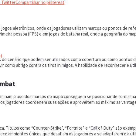
 Twitter
Compartilhar no pinterest
jogos eletrônicos, onde os jogadores utilizam marcos ou pontos de ref
rimeira pessoa (FPS) e em jogos de batalha real, onde a geografia do ma
!
 do cenário que podem ser utilizados como cobertura ou como pontos d
r como abrigo contra os tiros inimigos. A habilidade de reconhecer e uti
ombat
dominam o uso dos marcos do mapa conseguem se posicionar de forma ma
e os jogadores coordenem suas ações e aproveitem ao máximo as vantage
. Títulos como “Counter-Strike”, “Fortnite” e “Call of Duty” são exemp
ce ambientes únicos que desafiam os jogadores a se adaptarem e a utili