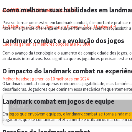
Como melhorar suas habilidades em landma
As 6 Melhores Cadeiras Gamer de Tecido
Para se tornar um mestre em landmark combat, é importante praticar e 
As 6 Melhores Cadeiras Gamer para Pessoas Altas Atualmente!
fazer uma grande diferença em sua performance. Além disso, assistir a 
Landmark combat e a evolução dos jogos
Cadeiras gamer: as melhores opções até R$ 800!
Com o avanço da tecnologia e o aumento da complexidade dos jogos, 
ainda mais interativos. Isso significa que os jogadores precisam est
HEADSET
O impacto do landmark combat na experiên
Melhor headset gamer: os 10 melhores em 2024!
O landmark combat não apenas enriquece a jogabilidade, mas também au
desafiadoras. Jogadores que dominam essa mecânica frequentemente re
Landmark combat em jogos de equipe
Em jogos que envolvem equipes, o landmark combat se torna ainda mais
Jogadores que se comunicam efetivamente e utilizam os marcos em con
Desafios do landmark combat