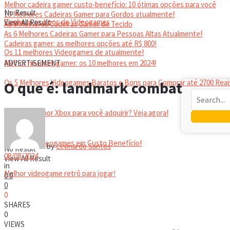
Melhor cadeira gamer custo-benefício: 10 ótimas opções para você
No Result
10 Melhores Cadeiras Gamer para Gordos atualmente!
Conheça os tipos de Videogames
View All Result
As 6 Melhores Cadeiras Gamer de Tecido
As 6 Melhores Cadeiras Gamer para Pessoas Altas Atualmente!
Cadeiras gamer: as melhores opções até R$ 800!
Os 11 melhores Videogames de atualmente!
HEADSET
Melhor headset gamer: os 10 melhores em 2024!
ADVERTISEMENT
Os 5 Melhores Videogames Baratos e Bons para Comprar até 2700 Reai
O que é: landmark combat
Qual é o melhor Xbox para você adquirir? Veja agora!
Melhores Videogames em Custo Benefício!
by
Leonardo Santos
No Result
08/08/2024
View All Result
in
Melhor videogame retrô para jogar!
0
0
0
0
VIDEOGAMES PORTÁTEIS
SHARES
0
VIEWS