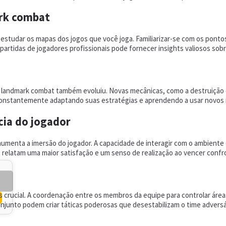
rk combat
estudar os mapas dos jogos que você joga. Familiarizar-se com os pontos
partidas de jogadores profissionais pode fornecer insights valiosos sobr
o landmark combat também evoluiu. Novas mecânicas, como a destruição 
ar constantemente adaptando suas estratégias e aprendendo a usar novos
cia do jogador
menta a imersão do jogador. A capacidade de interagir com o ambiente d
latam uma maior satisfação e um senso de realização ao vencer confron
 crucial. A coordenação entre os membros da equipe para controlar área
junto podem criar táticas poderosas que desestabilizam o time adversá