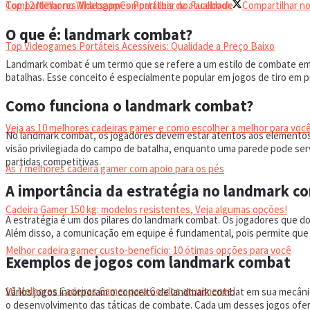
Top 12 Melhores Videogames Portáteis da atualidade
Compartilhar no Whatsapp
Compartilhar no Facebook
Compartilhar no
O que é: landmark combat?
Top Videogames Portáteis Acessíveis: Qualidade a Preço Baixo
Landmark combat é um termo que se refere a um estilo de combate em 
batalhas. Esse conceito é especialmente popular em jogos de tiro em p
CADEIRA GAMER
Como funciona o landmark combat?
Veja as 10 melhores cadeiras gamer e como escolher a melhor para você
No landmark combat, os jogadores devem estar atentos aos elementos
visão privilegiada do campo de batalha, enquanto uma parede pode servi
partidas competitivas.
As 7 melhores cadeira gamer com apoio para os pés
A importância da estratégia no landmark c
Cadeira Gamer 150 kg: modelos resistentes, Veja algumas opções!
A estratégia é um dos pilares do landmark combat. Os jogadores que 
Além disso, a comunicação em equipe é fundamental, pois permite qu
Melhor cadeira gamer custo-benefício: 10 ótimas opções para você
Exemplos de jogos com landmark combat
10 Melhores Cadeiras Gamer para Gordos atualmente!
Vários jogos incorporam o conceito de landmark combat em sua mecânica
o desenvolvimento das táticas de combate. Cada um desses jogos ofere