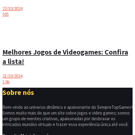
22/10/2024
505
Melhores Jogos de Videogames: Confira
a lista!
21/10/2024
1.6k
Sobre nós
Bem-vindo ao universo dinâmico e apaixonante do SempreTopGames!
Somos muito mais do que um site sobre jogos e video games; somos
um grupo de mentes criativas, apaixonadas por desbravar os
intricados mundos virtuais e trazer essa experiência única até você.