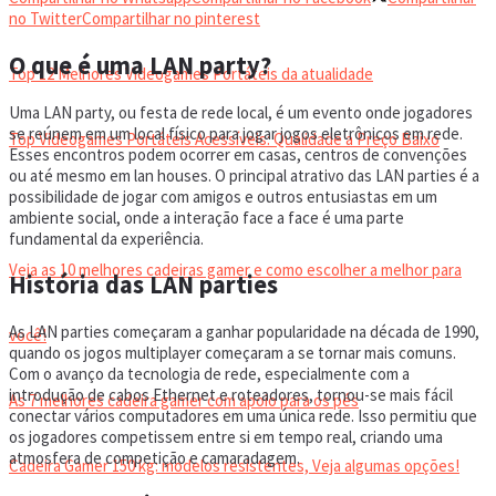
VIDEOGAMES PORTÁTEIS
no Twitter
Compartilhar no pinterest
O que é uma LAN party?
Top 12 Melhores Videogames Portáteis da atualidade
Uma LAN party, ou festa de rede local, é um evento onde jogadores
se reúnem em um local físico para jogar jogos eletrônicos em rede.
Top Videogames Portáteis Acessíveis: Qualidade a Preço Baixo
Esses encontros podem ocorrer em casas, centros de convenções
ou até mesmo em lan houses. O principal atrativo das LAN parties é a
possibilidade de jogar com amigos e outros entusiastas em um
CADEIRA GAMER
ambiente social, onde a interação face a face é uma parte
fundamental da experiência.
Veja as 10 melhores cadeiras gamer e como escolher a melhor para
História das LAN parties
As LAN parties começaram a ganhar popularidade na década de 1990,
você!
quando os jogos multiplayer começaram a se tornar mais comuns.
Com o avanço da tecnologia de rede, especialmente com a
introdução de cabos Ethernet e roteadores, tornou-se mais fácil
As 7 melhores cadeira gamer com apoio para os pés
conectar vários computadores em uma única rede. Isso permitiu que
os jogadores competissem entre si em tempo real, criando uma
atmosfera de competição e camaradagem.
Cadeira Gamer 150 kg: modelos resistentes, Veja algumas opções!