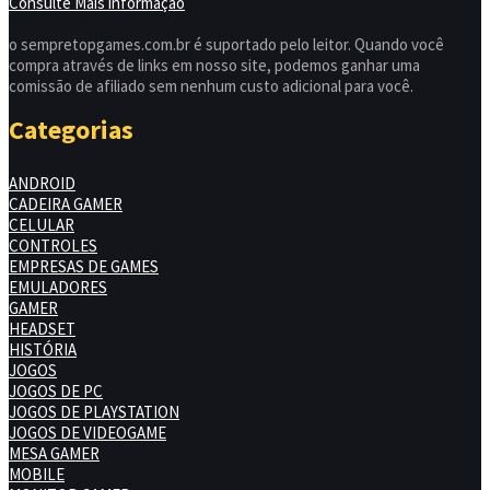
Consulte Mais informação
o sempretopgames.com.br é suportado pelo leitor. Quando você
compra através de links em nosso site, podemos ganhar uma
comissão de afiliado sem nenhum custo adicional para você.
Categorias
ANDROID
CADEIRA GAMER
CELULAR
CONTROLES
EMPRESAS DE GAMES
EMULADORES
GAMER
HEADSET
HISTÓRIA
JOGOS
JOGOS DE PC
JOGOS DE PLAYSTATION
JOGOS DE VIDEOGAME
MESA GAMER
MOBILE