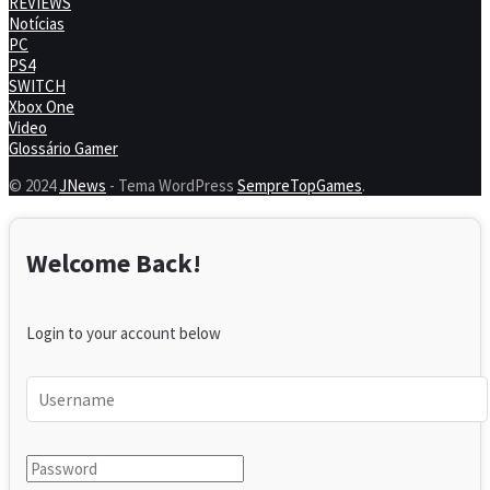
REVIEWS
Notícias
PC
PS4
SWITCH
Xbox One
Video
Glossário Gamer
© 2024
JNews
- Tema WordPress
SempreTopGames
.
Welcome Back!
Login to your account below