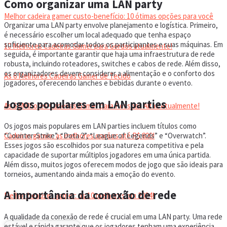
Como organizar uma LAN party
Melhor cadeira gamer custo-benefício: 10 ótimas opções para você
Organizar uma LAN party envolve planejamento e logística. Primeiro,
é necessário escolher um local adequado que tenha espaço
suficiente para acomodar todos os participantes e suas máquinas. Em
10 Melhores Cadeiras Gamer para Gordos atualmente!
seguida, é importante garantir que haja uma infraestrutura de rede
robusta, incluindo roteadores, switches e cabos de rede. Além disso,
os organizadores devem considerar a alimentação e o conforto dos
As 6 Melhores Cadeiras Gamer de Tecido
jogadores, oferecendo lanches e bebidas durante o evento.
Jogos populares em LAN parties
As 6 Melhores Cadeiras Gamer para Pessoas Altas Atualmente!
Os jogos mais populares em LAN parties incluem títulos como
“Counter-Strike”, “Dota 2”, “League of Legends” e “Overwatch”.
Cadeiras gamer: as melhores opções até R$ 800!
Esses jogos são escolhidos por sua natureza competitiva e pela
capacidade de suportar múltiplos jogadores em uma única partida.
Além disso, muitos jogos oferecem modos de jogo que são ideais para
HEADSET
torneios, aumentando ainda mais a emoção do evento.
A importância da conexão de rede
Melhor headset gamer: os 10 melhores em 2024!
A qualidade da conexão de rede é crucial em uma LAN party. Uma rede
estável e rápida garante que os jogadores tenham uma experiência