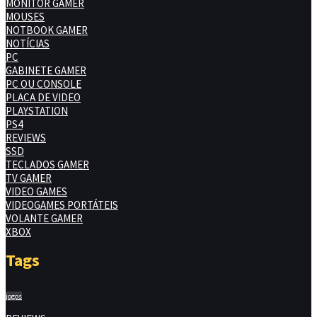
MONITOR GAMER
MOUSES
NOTBOOK GAMER
NOTÍCIAS
PC
GABINETE GAMER
PC OU CONSOLE
PLACA DE VIDEO
PLAYSTATION
PS4
REVIEWS
SSD
TECLADOS GAMER
TV GAMER
VIDEO GAMES
VIDEOGAMES PORTÁTEIS
VOLANTE GAMER
XBOX
Tags
jogos