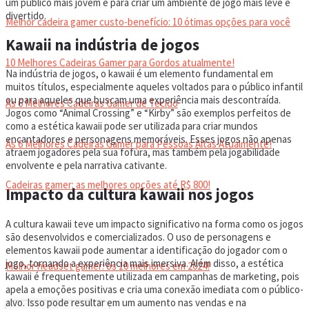
um público mais jovem e para criar um ambiente de jogo mais leve e
divertido.
Melhor cadeira gamer custo-benefício: 10 ótimas opções para você
Kawaii na indústria de jogos
10 Melhores Cadeiras Gamer para Gordos atualmente!
Na indústria de jogos, o kawaii é um elemento fundamental em
muitos títulos, especialmente aqueles voltados para o público infantil
ou para aqueles que buscam uma experiência mais descontraída.
As 6 Melhores Cadeiras Gamer de Tecido
Jogos como “Animal Crossing” e “Kirby” são exemplos perfeitos de
como a estética kawaii pode ser utilizada para criar mundos
encantadores e personagens memoráveis. Esses jogos não apenas
As 6 Melhores Cadeiras Gamer para Pessoas Altas Atualmente!
atraem jogadores pela sua fofura, mas também pela jogabilidade
envolvente e pela narrativa cativante.
Cadeiras gamer: as melhores opções até R$ 800!
Impacto da cultura kawaii nos jogos
A cultura kawaii teve um impacto significativo na forma como os jogos
HEADSET
são desenvolvidos e comercializados. O uso de personagens e
elementos kawaii pode aumentar a identificação do jogador com o
jogo, tornando a experiência mais imersiva. Além disso, a estética
Melhor headset gamer: os 10 melhores em 2024!
kawaii é frequentemente utilizada em campanhas de marketing, pois
apela a emoções positivas e cria uma conexão imediata com o público-
alvo. Isso pode resultar em um aumento nas vendas e na