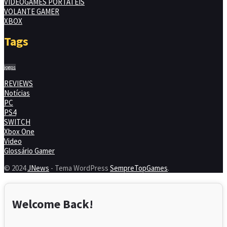
VIDEOGAMES PORTÁTEIS
VOLANTE GAMER
XBOX
Tags
jogos
REVIEWS
Notícias
PC
PS4
SWITCH
Xbox One
Video
Glossário Gamer
© 2024
JNews
- Tema WordPress
SempreTopGames
.
Welcome Back!