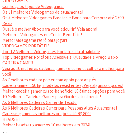
VIDEO GAMES
Conheça os tipos de Videogames
Os 11 melhores Videogames de atualmente!
Os 5 Melhores Videogames Baratos e Bons para Comprar até 2700
Reais
Qual é o melhor Xbox para você adquirir? Veja agora!
Melhores Videogames em Custo Benefício!
Melhor videogame retrô para jogar!
VIDEOGAMES PORTÁTEIS
Top 12 Melhores Videogames Portáteis da atualidade
Top Videogames Portáteis Acessíveis: Qualidade a Preço Baixo
CADEIRA GAMER
Veja as 10 melhores cadeiras gamer e como escolher a melhor para
você!
As 7 melhores cadeira gamer com apoio para os pés
Cadeira Gamer 150 kg: modelos resistentes, Veja algumas opções!
Melhor cadeira gamer custo-benefício: 10 ótimas opções para você
10 Melhores Cadeiras Gamer para Gordos atualmente!
As 6 Melhores Cadeiras Gamer de Tecido
As 6 Melhores Cadeiras Gamer para Pessoas Altas Atualmente!
Cadeiras gamer: as melhores opções até R$ 800!
HEADSET
Melhor headset gamer: os 10 melhores em 2024!