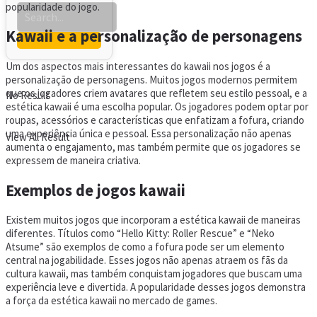
popularidade do jogo.
Kawaii e a personalização de personagens
Um dos aspectos mais interessantes do kawaii nos jogos é a
personalização de personagens. Muitos jogos modernos permitem
que os jogadores criem avatares que refletem seu estilo pessoal, e a
No Result
estética kawaii é uma escolha popular. Os jogadores podem optar por
roupas, acessórios e características que enfatizam a fofura, criando
uma experiência única e pessoal. Essa personalização não apenas
View All Result
aumenta o engajamento, mas também permite que os jogadores se
expressem de maneira criativa.
Exemplos de jogos kawaii
Existem muitos jogos que incorporam a estética kawaii de maneiras
diferentes. Títulos como “Hello Kitty: Roller Rescue” e “Neko
Atsume” são exemplos de como a fofura pode ser um elemento
central na jogabilidade. Esses jogos não apenas atraem os fãs da
cultura kawaii, mas também conquistam jogadores que buscam uma
experiência leve e divertida. A popularidade desses jogos demonstra
a força da estética kawaii no mercado de games.