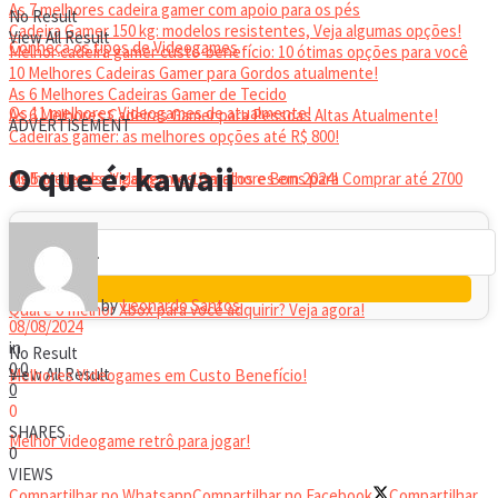
As 7 melhores cadeira gamer com apoio para os pés
No Result
Cadeira Gamer 150 kg: modelos resistentes, Veja algumas opções!
View All Result
Conheça os tipos de Videogames
Melhor cadeira gamer custo-benefício: 10 ótimas opções para você
10 Melhores Cadeiras Gamer para Gordos atualmente!
As 6 Melhores Cadeiras Gamer de Tecido
Os 11 melhores Videogames de atualmente!
As 6 Melhores Cadeiras Gamer para Pessoas Altas Atualmente!
ADVERTISEMENT
Cadeiras gamer: as melhores opções até R$ 800!
HEADSET
O que é: kawaii
Melhor headset gamer: os 10 melhores em 2024!
Os 5 Melhores Videogames Baratos e Bons para Comprar até 2700
Reais
by
Leonardo Santos
Qual é o melhor Xbox para você adquirir? Veja agora!
08/08/2024
in
No Result
0
0
View All Result
Melhores Videogames em Custo Benefício!
0
0
SHARES
Melhor videogame retrô para jogar!
0
VIEWS
Compartilhar no Whatsapp
Compartilhar no Facebook
Compartilhar