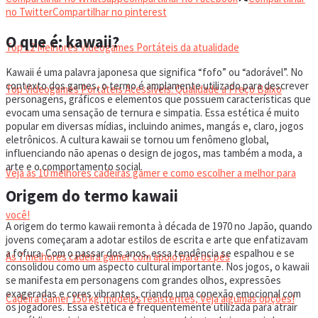
VIDEOGAMES PORTÁTEIS
no Twitter
Compartilhar no pinterest
O que é: kawaii?
Top 12 Melhores Videogames Portáteis da atualidade
Kawaii é uma palavra japonesa que significa “fofo” ou “adorável”. No
contexto dos games, o termo é amplamente utilizado para descrever
Top Videogames Portáteis Acessíveis: Qualidade a Preço Baixo
personagens, gráficos e elementos que possuem características que
evocam uma sensação de ternura e simpatia. Essa estética é muito
popular em diversas mídias, incluindo animes, mangás e, claro, jogos
CADEIRA GAMER
eletrônicos. A cultura kawaii se tornou um fenômeno global,
influenciando não apenas o design de jogos, mas também a moda, a
arte e o comportamento social.
Veja as 10 melhores cadeiras gamer e como escolher a melhor para
Origem do termo kawaii
você!
A origem do termo kawaii remonta à década de 1970 no Japão, quando
jovens começaram a adotar estilos de escrita e arte que enfatizavam
a fofura. Com o passar dos anos, essa tendência se espalhou e se
As 7 melhores cadeira gamer com apoio para os pés
consolidou como um aspecto cultural importante. Nos jogos, o kawaii
se manifesta em personagens com grandes olhos, expressões
exageradas e cores vibrantes, criando uma conexão emocional com
Cadeira Gamer 150 kg: modelos resistentes, Veja algumas opções!
os jogadores. Essa estética é frequentemente utilizada para atrair