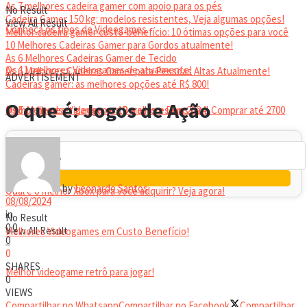
As 7 melhores cadeira gamer com apoio para os pés
No Result
Cadeira Gamer 150 kg: modelos resistentes, Veja algumas opções!
View All Result
Conheça os tipos de Videogames
Melhor cadeira gamer custo-benefício: 10 ótimas opções para você
10 Melhores Cadeiras Gamer para Gordos atualmente!
As 6 Melhores Cadeiras Gamer de Tecido
Os 11 melhores Videogames de atualmente!
As 6 Melhores Cadeiras Gamer para Pessoas Altas Atualmente!
ADVERTISEMENT
Cadeiras gamer: as melhores opções até R$ 800!
HEADSET
O que é: Jogos de Ação
Melhor headset gamer: os 10 melhores em 2024!
Os 5 Melhores Videogames Baratos e Bons para Comprar até 2700
Reais
by
Leonardo Santos
Qual é o melhor Xbox para você adquirir? Veja agora!
08/08/2024
in
No Result
0
0
View All Result
Melhores Videogames em Custo Benefício!
0
0
SHARES
Melhor videogame retrô para jogar!
0
VIEWS
Compartilhar no Whatsapp
Compartilhar no Facebook
Compartilhar