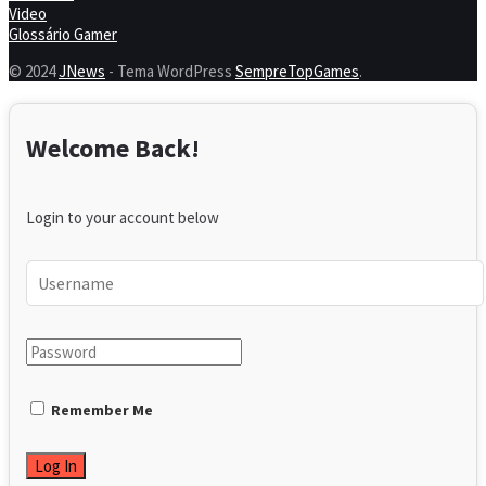
Video
Glossário Gamer
© 2024
JNews
- Tema WordPress
SempreTopGames
.
Welcome Back!
Login to your account below
Remember Me