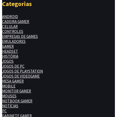
Categorias
ANDROID
CADEIRA GAMER
CELULAR
CONTROLES
EMPRESAS DE GAMES
EMULADORES
GAMER
HEADSET
HISTÓRIA
JOGOS
JOGOS DE PC
JOGOS DE PLAYSTATION
JOGOS DE VIDEOGAME
MESA GAMER
MOBILE
MONITOR GAMER
MOUSES
NOTBOOK GAMER
NOTÍCIAS
PC
GABINETE GAMER