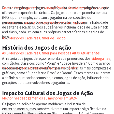
Dentro do gênero de jogos de ação, existem vários subgêneros que
Melhor cadeira gamer custo-benefício: 10 ótimas opções para você
oferecem experiências únicas. Os jogos de tiro em primeira pessoa
(FPS), por exemplo, colocam o jogador na perspectiva do
personagem, enquanto os jogos de plataforma focam na habilidade
10 Melhores Cadeiras Gamer para Gordos atualmente!
de saltar e escalar. Outros subgêneros incluem jogos de luta e hack
and slash, cada um com suas próprias características e estilos de
jogo.
As 6 Melhores Cadeiras Gamer de Tecido
História dos Jogos de Ação
As 6 Melhores Cadeiras Gamer para Pessoas Altas Atualmente!
A história dos jogos de ação remonta aos primórdios dos
videogames
,
com títulos clássicos como “Pong” e “Space Invaders”. Com o avanço
da tecnologia, os jogos evoluíram para experiências mais complexas e
Cadeiras gamer: as melhores opções até R$ 800!
gráficas, como “Super Mario Bros.” e “Doom”. Esses marcos ajudaram
a definir o que conhecemos hoje como jogos de ação, influenciando
gerações de desenvolvedores e jogadores.
HEADSET
Impacto Cultural dos Jogos de Ação
Melhor headset gamer: os 10 melhores em 2024!
Os jogos de ação não apenas moldaram a indústria de
entretenimento, mas também tiveram um impacto significativo na
cultura popular. Eles inspiraram filmes, séries de TV e até mesmo