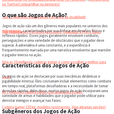
VIDEOGAMES PORTÁTEIS
no Twitter
Compartilhar no pinterest
O que são Jogos de Ação?
Top 12 Melhores Videogames Portáteis da atualidade
Jogos de ação são um dos gêneros mais populares no universo dos
videogames
, caracterizados por sua ênfase em desafios físicos e
Top Videogames Portáteis Acessíveis: Qualidade a Preço Baixo
reflexos rápidos. Esses jogos geralmente envolvem combate,
perseguições e uma variedade de obstáculos que o jogador deve
superar. A adrenalina é uma constante, e a experiência é
CADEIRA GAMER
frequentemente marcada por uma narrativa envolvente que mantém
o jogador imerso na ação.
Veja as 10 melhores cadeiras gamer e como escolher a melhor para
Características dos Jogos de Ação
Os jogos de ação se destacam por suas mecânicas dinâmicas e
você!
jogabilidade intensa. Eles costumam incluir elementos como combate
em tempo real, plataformas desafiadoras e a necessidade de tomar
decisões rápidas. Além disso, muitos jogos de ação incorporam uma
As 7 melhores cadeira gamer com apoio para os pés
variedade de armas e habilidades que o jogador pode utilizar para
derrotar inimigos e avançar nas fases.
Cadeira Gamer 150 kg: modelos resistentes, Veja algumas opções!
Subgêneros dos Jogos de Ação