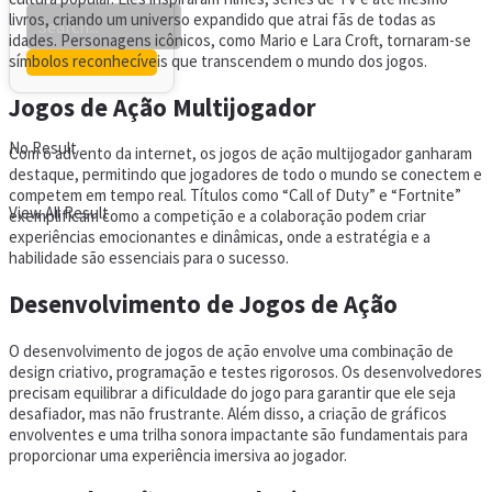
livros, criando um universo expandido que atrai fãs de todas as
idades. Personagens icônicos, como Mario e Lara Croft, tornaram-se
símbolos reconhecíveis que transcendem o mundo dos jogos.
Jogos de Ação Multijogador
No Result
Com o advento da internet, os jogos de ação multijogador ganharam
destaque, permitindo que jogadores de todo o mundo se conectem e
competem em tempo real. Títulos como “Call of Duty” e “Fortnite”
View All Result
exemplificam como a competição e a colaboração podem criar
experiências emocionantes e dinâmicas, onde a estratégia e a
habilidade são essenciais para o sucesso.
Desenvolvimento de Jogos de Ação
O desenvolvimento de jogos de ação envolve uma combinação de
design criativo, programação e testes rigorosos. Os desenvolvedores
precisam equilibrar a dificuldade do jogo para garantir que ele seja
desafiador, mas não frustrante. Além disso, a criação de gráficos
envolventes e uma trilha sonora impactante são fundamentais para
proporcionar uma experiência imersiva ao jogador.