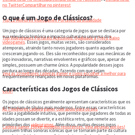
VIDEOGAMES PORTÁTEIS
no Twitter
Compartilhar no pinterest
O que é um Jogo de Clássicos?
Top 12 Melhores Videogames Portáteis da atualidade
Um jogo de clássicos é uma categoria de jogos que se destaca por
sua relevância histórica e impacto cultural no universo dos
Top Videogames Portáteis Acessíveis: Qualidade a Preço Baixo
videogames
. Esses jogos, muitas vezes, são considerados
atemporais, atraindo tanto novos jogadores quanto aqueles que
cresceram jogando-os. Eles são reconhecidos por suas mecânicas de
CADEIRA GAMER
jogo inovadoras, narrativas envolventes e gráficos que, apesar de
simples, possuem um charme único. A popularidade desses jogos
perdura ao longo das décadas, fazendo com que sejam
Veja as 10 melhores cadeiras gamer e como escolher a melhor para
frequentemente relançados em novas plataformas.
Características dos Jogos de Clássicos
você!
Os jogos de clássicos geralmente apresentam características que os
diferenciam de títulos mais modernos. Entre essas características
As 7 melhores cadeira gamer com apoio para os pés
estão a jogabilidade intuitiva, que permite que jogadores de todas as
idades possam se divertir, e a estética retro, que remete aos
primórdios dos
videogames
. Além disso, muitos desses jogos
Cadeira Gamer 150 kg: modelos resistentes, Veja algumas opções!
possuem trilhas sonoras icônicas que se tornaram parte da cultura