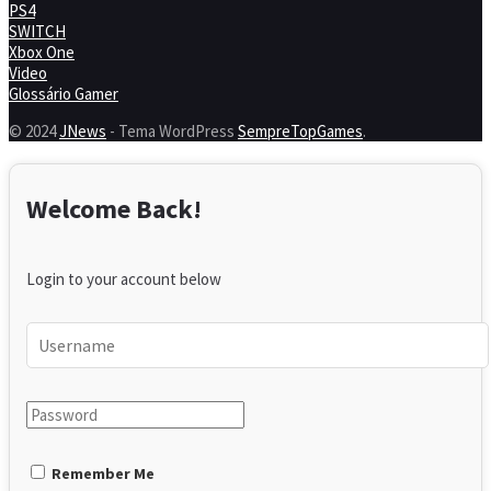
PS4
SWITCH
Xbox One
Video
Glossário Gamer
© 2024
JNews
- Tema WordPress
SempreTopGames
.
Welcome Back!
Login to your account below
Remember Me