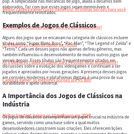
pop. A simplicidade nas mecânicas de jogo, aliada a desafios bem
elaborados, faz com que esses jogos sejam memoráveis e
Melhor cadeira gamer custo-benefício: 10 ótimas opções para você
frequentemente revisitados.
Exemplos de Jogos de Clássicos
10 Melhores Cadeiras Gamer para Gordos atualmente!
Alguns dos jogos que se encaixam na categoria de clássicos incluem
títulos como “Super Mario Bros.”, “Pac-Man”, “The Legend of Zelda” e
As 6 Melhores Cadeiras Gamer de Tecido
“Tetris”. Cada um desses jogos não apenas definiu gêneros, mas
também influenciou o desenvolvimento de muitos outros jogos que
vieram depois. Esses títulos são frequentemente citados em
As 6 Melhores Cadeiras Gamer para Pessoas Altas Atualmente!
discussões sobre a evolução dos videogames e continuam a ser
jogados e apreciados por novas gerações. A presença desses jogos
em consoles modernos e plataformas digitais é uma prova de sua
Cadeiras gamer: as melhores opções até R$ 800!
durabilidade e apelo universal.
A Importância dos Jogos de Clássicos na
HEADSET
Indústria
Melhor headset gamer: os 10 melhores em 2024!
Os jogos de clássicos desempenham um papel crucial na indústria de
games, servindo como uma base sobre a qual muitos
desenvolvedores constroem suas criações. Eles oferecem lições
valiosas sobre design de jogos, narrativa e engajamento do jogador.