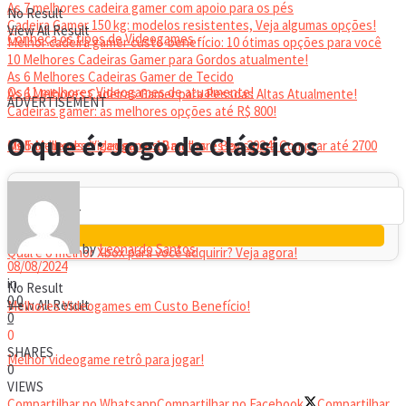
As 7 melhores cadeira gamer com apoio para os pés
No Result
Cadeira Gamer 150 kg: modelos resistentes, Veja algumas opções!
View All Result
Conheça os tipos de Videogames
Melhor cadeira gamer custo-benefício: 10 ótimas opções para você
10 Melhores Cadeiras Gamer para Gordos atualmente!
As 6 Melhores Cadeiras Gamer de Tecido
Os 11 melhores Videogames de atualmente!
As 6 Melhores Cadeiras Gamer para Pessoas Altas Atualmente!
ADVERTISEMENT
Cadeiras gamer: as melhores opções até R$ 800!
HEADSET
O que é: Jogo de Clássicos
Melhor headset gamer: os 10 melhores em 2024!
Os 5 Melhores Videogames Baratos e Bons para Comprar até 2700
Reais
by
Leonardo Santos
Qual é o melhor Xbox para você adquirir? Veja agora!
08/08/2024
in
No Result
0
0
View All Result
Melhores Videogames em Custo Benefício!
0
0
SHARES
Melhor videogame retrô para jogar!
0
VIEWS
Compartilhar no Whatsapp
Compartilhar no Facebook
Compartilhar