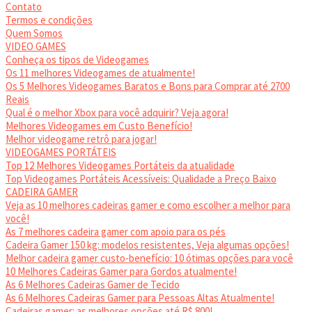
Contato
Termos e condições
Quem Somos
VIDEO GAMES
Conheça os tipos de Videogames
Os 11 melhores Videogames de atualmente!
Os 5 Melhores Videogames Baratos e Bons para Comprar até 2700
Reais
Qual é o melhor Xbox para você adquirir? Veja agora!
Melhores Videogames em Custo Benefício!
Melhor videogame retrô para jogar!
VIDEOGAMES PORTÁTEIS
Top 12 Melhores Videogames Portáteis da atualidade
Top Videogames Portáteis Acessíveis: Qualidade a Preço Baixo
CADEIRA GAMER
Veja as 10 melhores cadeiras gamer e como escolher a melhor para
você!
As 7 melhores cadeira gamer com apoio para os pés
Cadeira Gamer 150 kg: modelos resistentes, Veja algumas opções!
Melhor cadeira gamer custo-benefício: 10 ótimas opções para você
10 Melhores Cadeiras Gamer para Gordos atualmente!
As 6 Melhores Cadeiras Gamer de Tecido
As 6 Melhores Cadeiras Gamer para Pessoas Altas Atualmente!
Cadeiras gamer: as melhores opções até R$ 800!