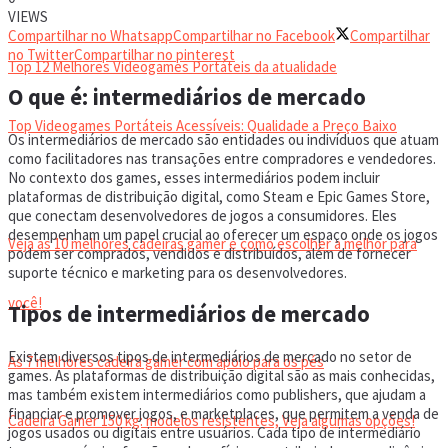
VIDEOGAMES PORTÁTEIS
VIEWS
Compartilhar no Whatsapp
Compartilhar no Facebook
Compartilhar
no Twitter
Compartilhar no pinterest
Top 12 Melhores Videogames Portáteis da atualidade
O que é: intermediários de mercado
Top Videogames Portáteis Acessíveis: Qualidade a Preço Baixo
Os intermediários de mercado são entidades ou indivíduos que atuam
como facilitadores nas transações entre compradores e vendedores.
No contexto dos games, esses intermediários podem incluir
CADEIRA GAMER
plataformas de distribuição digital, como Steam e Epic Games Store,
que conectam desenvolvedores de jogos a consumidores. Eles
desempenham um papel crucial ao oferecer um espaço onde os jogos
Veja as 10 melhores cadeiras gamer e como escolher a melhor para
podem ser comprados, vendidos e distribuídos, além de fornecer
suporte técnico e marketing para os desenvolvedores.
você!
Tipos de intermediários de mercado
Existem diversos tipos de intermediários de mercado no setor de
As 7 melhores cadeira gamer com apoio para os pés
games. As plataformas de distribuição digital são as mais conhecidas,
mas também existem intermediários como publishers, que ajudam a
financiar e promover jogos, e marketplaces, que permitem a venda de
Cadeira Gamer 150 kg: modelos resistentes, Veja algumas opções!
jogos usados ou digitais entre usuários. Cada tipo de intermediário