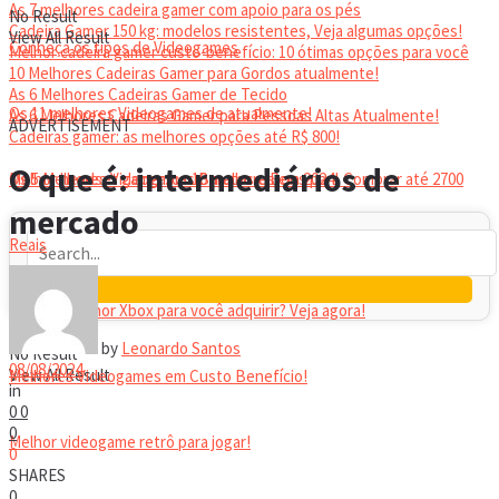
As 7 melhores cadeira gamer com apoio para os pés
No Result
Cadeira Gamer 150 kg: modelos resistentes, Veja algumas opções!
View All Result
Conheça os tipos de Videogames
Melhor cadeira gamer custo-benefício: 10 ótimas opções para você
10 Melhores Cadeiras Gamer para Gordos atualmente!
As 6 Melhores Cadeiras Gamer de Tecido
Os 11 melhores Videogames de atualmente!
As 6 Melhores Cadeiras Gamer para Pessoas Altas Atualmente!
ADVERTISEMENT
Cadeiras gamer: as melhores opções até R$ 800!
HEADSET
O que é: intermediários de
Melhor headset gamer: os 10 melhores em 2024!
Os 5 Melhores Videogames Baratos e Bons para Comprar até 2700
mercado
Reais
Qual é o melhor Xbox para você adquirir? Veja agora!
by
Leonardo Santos
No Result
08/08/2024
View All Result
Melhores Videogames em Custo Benefício!
in
0
0
0
Melhor videogame retrô para jogar!
0
SHARES
0