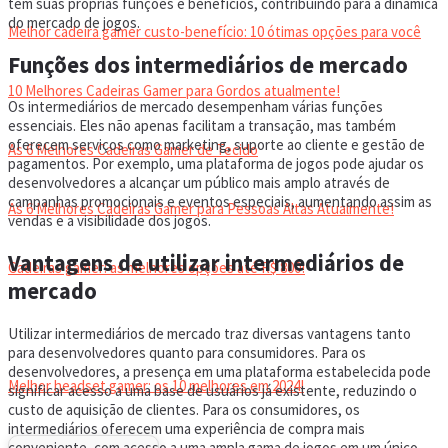
tem suas próprias funções e benefícios, contribuindo para a dinâmica
do mercado de jogos.
Melhor cadeira gamer custo-benefício: 10 ótimas opções para você
Funções dos intermediários de mercado
10 Melhores Cadeiras Gamer para Gordos atualmente!
Os intermediários de mercado desempenham várias funções
essenciais. Eles não apenas facilitam a transação, mas também
oferecem serviços como marketing, suporte ao cliente e gestão de
As 6 Melhores Cadeiras Gamer de Tecido
pagamentos. Por exemplo, uma plataforma de jogos pode ajudar os
desenvolvedores a alcançar um público mais amplo através de
campanhas promocionais e eventos especiais, aumentando assim as
As 6 Melhores Cadeiras Gamer para Pessoas Altas Atualmente!
vendas e a visibilidade dos jogos.
Vantagens de utilizar intermediários de
Cadeiras gamer: as melhores opções até R$ 800!
mercado
HEADSET
Utilizar intermediários de mercado traz diversas vantagens tanto
para desenvolvedores quanto para consumidores. Para os
desenvolvedores, a presença em uma plataforma estabelecida pode
Melhor headset gamer: os 10 melhores em 2024!
significar acesso a uma base de usuários já existente, reduzindo o
custo de aquisição de clientes. Para os consumidores, os
intermediários oferecem uma experiência de compra mais
conveniente, com acesso a uma ampla gama de jogos em um único