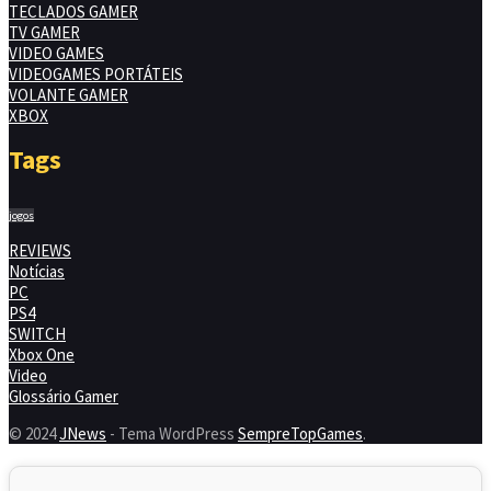
TECLADOS GAMER
TV GAMER
VIDEO GAMES
VIDEOGAMES PORTÁTEIS
VOLANTE GAMER
XBOX
Tags
jogos
REVIEWS
Notícias
PC
PS4
SWITCH
Xbox One
Video
Glossário Gamer
© 2024
JNews
- Tema WordPress
SempreTopGames
.