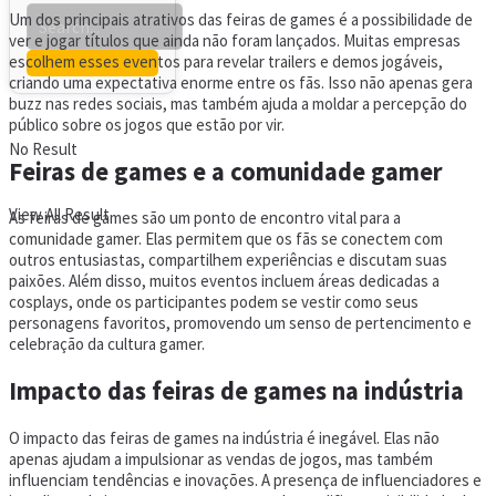
Um dos principais atrativos das feiras de games é a possibilidade de
ver e jogar títulos que ainda não foram lançados. Muitas empresas
escolhem esses eventos para revelar trailers e demos jogáveis,
criando uma expectativa enorme entre os fãs. Isso não apenas gera
buzz nas redes sociais, mas também ajuda a moldar a percepção do
público sobre os jogos que estão por vir.
No Result
Feiras de games e a comunidade gamer
View All Result
As feiras de games são um ponto de encontro vital para a
comunidade gamer. Elas permitem que os fãs se conectem com
outros entusiastas, compartilhem experiências e discutam suas
paixões. Além disso, muitos eventos incluem áreas dedicadas a
cosplays, onde os participantes podem se vestir como seus
personagens favoritos, promovendo um senso de pertencimento e
celebração da cultura gamer.
Impacto das feiras de games na indústria
O impacto das feiras de games na indústria é inegável. Elas não
apenas ajudam a impulsionar as vendas de jogos, mas também
influenciam tendências e inovações. A presença de influenciadores e