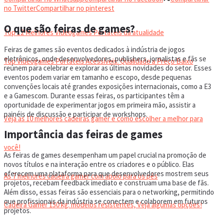
VIDEOGAMES PORTÁTEIS
no Twitter
Compartilhar no pinterest
O que são feiras de games?
Top 12 Melhores Videogames Portáteis da atualidade
Feiras de games são eventos dedicados à indústria de jogos
eletrônicos, onde desenvolvedores, publishers, jornalistas e fãs se
Top Videogames Portáteis Acessíveis: Qualidade a Preço Baixo
reúnem para celebrar e explorar as últimas novidades do setor. Esses
eventos podem variar em tamanho e escopo, desde pequenas
convenções locais até grandes exposições internacionais, como a E3
CADEIRA GAMER
e a Gamescom. Durante essas feiras, os participantes têm a
oportunidade de experimentar jogos em primeira mão, assistir a
painéis de discussão e participar de workshops.
Veja as 10 melhores cadeiras gamer e como escolher a melhor para
Importância das feiras de games
você!
As feiras de games desempenham um papel crucial na promoção de
novos títulos e na interação entre os criadores e o público. Elas
oferecem uma plataforma para que desenvolvedores mostrem seus
As 7 melhores cadeira gamer com apoio para os pés
projetos, recebam feedback imediato e construam uma base de fãs.
Além disso, essas feiras são essenciais para o networking, permitindo
que profissionais da indústria se conectem e colaborem em futuros
Cadeira Gamer 150 kg: modelos resistentes, Veja algumas opções!
projetos.