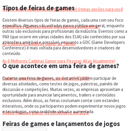
Tipos de feiras de games
Melhor cadeira gamer custo-benefício: 10 ótimas opções para você
Existem diversos tipos de feiras de games, cada uma com seu foco
específico. Algumas são voltadas para o público em geral, enquanto
10 Melhores Cadeiras Gamer para Gordos atualmente!
outras são exclusivas para profissionais da indústria. Eventos como a
PAX (que ocorre em várias cidades dos EUA) são conhecidos por sua
atmosfera amigável e acessível, enquanto a GDC (Game Developers
As 6 Melhores Cadeiras Gamer de Tecido
Conference) é mais voltada para desenvolvedores e criadores de
conteúdo.
As 6 Melhores Cadeiras Gamer para Pessoas Altas Atualmente!
O que acontece em uma feira de games?
Durante uma feira de games, os visitantes podem participar de
Cadeiras gamer: as melhores opções até R$ 800!
diversas atividades, como testes de jogos, palestras, painéis de
discussão e competições. Muitas vezes, as empresas aproveitam a
oportunidade para anunciar lançamentos, trailers e conteúdos
HEADSET
exclusivos. Além disso, as feiras costumam contar com estandes
interativos, onde os participantes podem experimentar novos jogos
e tecnologias, como realidade virtual e aumentada.
Melhor headset gamer: os 10 melhores em 2024!
Feiras de games e lançamentos de jogos