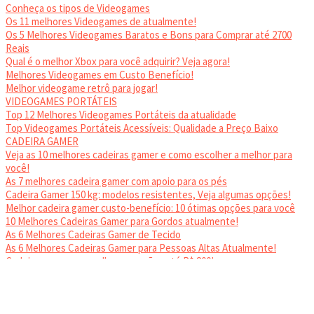
Conheça os tipos de Videogames
Os 11 melhores Videogames de atualmente!
Os 5 Melhores Videogames Baratos e Bons para Comprar até 2700
Reais
Qual é o melhor Xbox para você adquirir? Veja agora!
Melhores Videogames em Custo Benefício!
Melhor videogame retrô para jogar!
VIDEOGAMES PORTÁTEIS
Top 12 Melhores Videogames Portáteis da atualidade
Top Videogames Portáteis Acessíveis: Qualidade a Preço Baixo
CADEIRA GAMER
Veja as 10 melhores cadeiras gamer e como escolher a melhor para
você!
As 7 melhores cadeira gamer com apoio para os pés
Cadeira Gamer 150 kg: modelos resistentes, Veja algumas opções!
Melhor cadeira gamer custo-benefício: 10 ótimas opções para você
10 Melhores Cadeiras Gamer para Gordos atualmente!
As 6 Melhores Cadeiras Gamer de Tecido
As 6 Melhores Cadeiras Gamer para Pessoas Altas Atualmente!
Cadeiras gamer: as melhores opções até R$ 800!
HEADSET
Melhor headset gamer: os 10 melhores em 2024!