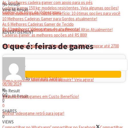
As 7 melhores cadeira gamer com apoio para os pés
No Result
Cadeira Gamer 150 kg: modelos resistentes, Veja algumas opções!
View All Result
Conheça os tipos de Videogames
Melhor cadeira gamer custo-benefício: 10 ótimas opções para você
10 Melhores Cadeiras Gamer para Gordos atualmente!
As 6 Melhores Cadeiras Gamer de Tecido
Os 11 melhores Videogames de atualmente!
As 6 Melhores Cadeiras Gamer para Pessoas Altas Atualmente!
ADVERTISEMENT
Cadeiras gamer: as melhores opções até R$ 800!
HEADSET
O que é: feiras de games
Melhor headset gamer: os 10 melhores em 2024!
Os 5 Melhores Videogames Baratos e Bons para Comprar até 2700
Reais
by
Leonardo Santos
Qual é o melhor Xbox para você adquirir? Veja agora!
08/08/2024
in
No Result
0
0
View All Result
Melhores Videogames em Custo Benefício!
0
0
SHARES
Melhor videogame retrô para jogar!
0
VIEWS
Compartilhar no Whatsapp
Compartilhar no Facebook
Compartilhar