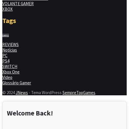
VOLANTE GAMER
XBOX
Tags
jogos
REVIEWS
Notícias
PC
PS4
SWITCH
Xbox One
Video
Glossário Gamer
© 2024
JNews
- Tema WordPress
SempreTopGames
.
Welcome Back!