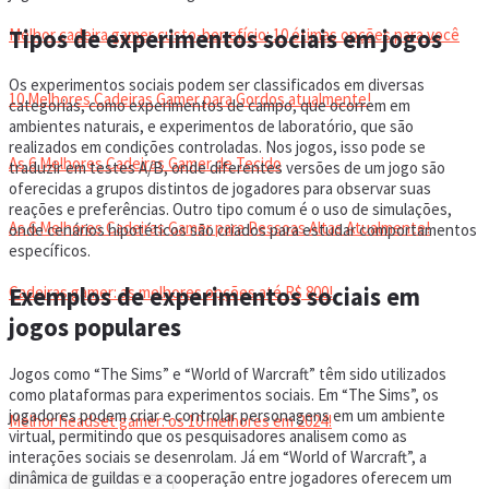
Tipos de experimentos sociais em jogos
Melhor cadeira gamer custo-benefício: 10 ótimas opções para você
Os experimentos sociais podem ser classificados em diversas
10 Melhores Cadeiras Gamer para Gordos atualmente!
categorias, como experimentos de campo, que ocorrem em
ambientes naturais, e experimentos de laboratório, que são
realizados em condições controladas. Nos jogos, isso pode se
As 6 Melhores Cadeiras Gamer de Tecido
traduzir em testes A/B, onde diferentes versões de um jogo são
oferecidas a grupos distintos de jogadores para observar suas
reações e preferências. Outro tipo comum é o uso de simulações,
As 6 Melhores Cadeiras Gamer para Pessoas Altas Atualmente!
onde cenários hipotéticos são criados para estudar comportamentos
específicos.
Exemplos de experimentos sociais em
Cadeiras gamer: as melhores opções até R$ 800!
jogos populares
HEADSET
Jogos como “The Sims” e “World of Warcraft” têm sido utilizados
como plataformas para experimentos sociais. Em “The Sims”, os
jogadores podem criar e controlar personagens em um ambiente
Melhor headset gamer: os 10 melhores em 2024!
virtual, permitindo que os pesquisadores analisem como as
interações sociais se desenrolam. Já em “World of Warcraft”, a
dinâmica de guildas e a cooperação entre jogadores oferecem um