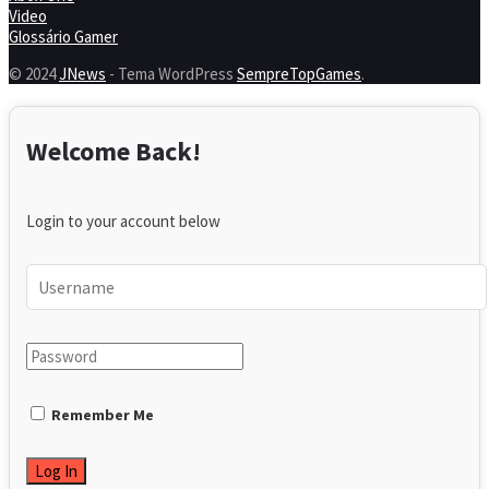
Video
Glossário Gamer
© 2024
JNews
- Tema WordPress
SempreTopGames
.
Welcome Back!
Login to your account below
Remember Me