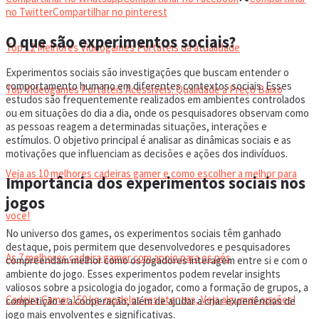
VIDEOGAMES PORTÁTEIS
no Twitter
Compartilhar no pinterest
O que são experimentos sociais?
Top 12 Melhores Videogames Portáteis da atualidade
Experimentos sociais são investigações que buscam entender o
comportamento humano em diferentes contextos sociais. Esses
Top Videogames Portáteis Acessíveis: Qualidade a Preço Baixo
estudos são frequentemente realizados em ambientes controlados
ou em situações do dia a dia, onde os pesquisadores observam como
as pessoas reagem a determinadas situações, interações e
CADEIRA GAMER
estímulos. O objetivo principal é analisar as dinâmicas sociais e as
motivações que influenciam as decisões e ações dos indivíduos.
Veja as 10 melhores cadeiras gamer e como escolher a melhor para
Importância dos experimentos sociais nos
jogos
você!
No universo dos games, os experimentos sociais têm ganhado
destaque, pois permitem que desenvolvedores e pesquisadores
As 7 melhores cadeira gamer com apoio para os pés
compreendam melhor como os jogadores interagem entre si e com o
ambiente do jogo. Esses experimentos podem revelar insights
valiosos sobre a psicologia do jogador, como a formação de grupos, a
Cadeira Gamer 150 kg: modelos resistentes, Veja algumas opções!
competição e a cooperação, além de ajudar a criar experiências de
jogo mais envolventes e significativas.