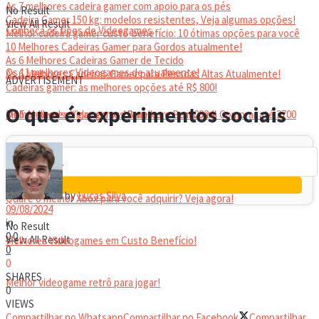
As 7 melhores cadeira gamer com apoio para os pés
No Result
Cadeira Gamer 150 kg: modelos resistentes, Veja algumas opções!
View All Result
Conheça os tipos de Videogames
Melhor cadeira gamer custo-benefício: 10 ótimas opções para você
10 Melhores Cadeiras Gamer para Gordos atualmente!
As 6 Melhores Cadeiras Gamer de Tecido
Os 11 melhores Videogames de atualmente!
As 6 Melhores Cadeiras Gamer para Pessoas Altas Atualmente!
ADVERTISEMENT
Cadeiras gamer: as melhores opções até R$ 800!
HEADSET
O que é: experimentos sociais
Melhor headset gamer: os 10 melhores em 2024!
Os 5 Melhores Videogames Baratos e Bons para Comprar até 2700
Reais
by
Lucas Silva
Qual é o melhor Xbox para você adquirir? Veja agora!
09/08/2024
in
No Result
0
0
View All Result
Melhores Videogames em Custo Benefício!
0
0
SHARES
Melhor videogame retrô para jogar!
0
VIEWS
Compartilhar no Whatsapp
Compartilhar no Facebook
Compartilhar