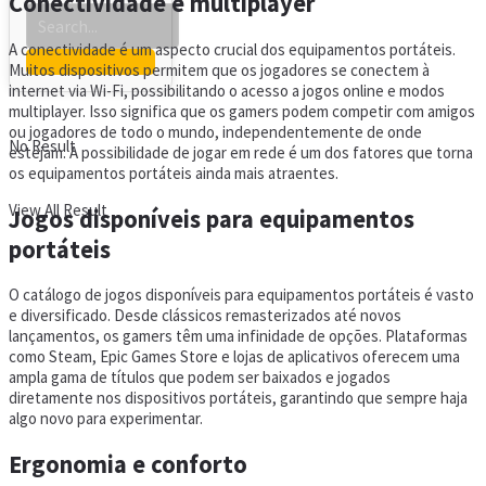
Conectividade e multiplayer
A conectividade é um aspecto crucial dos equipamentos portáteis.
Muitos dispositivos permitem que os jogadores se conectem à
internet via Wi-Fi, possibilitando o acesso a jogos online e modos
multiplayer. Isso significa que os gamers podem competir com amigos
ou jogadores de todo o mundo, independentemente de onde
No Result
estejam. A possibilidade de jogar em rede é um dos fatores que torna
os equipamentos portáteis ainda mais atraentes.
View All Result
Jogos disponíveis para equipamentos
portáteis
O catálogo de jogos disponíveis para equipamentos portáteis é vasto
e diversificado. Desde clássicos remasterizados até novos
lançamentos, os gamers têm uma infinidade de opções. Plataformas
como Steam, Epic Games Store e lojas de aplicativos oferecem uma
ampla gama de títulos que podem ser baixados e jogados
diretamente nos dispositivos portáteis, garantindo que sempre haja
algo novo para experimentar.
Ergonomia e conforto