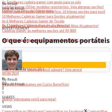
As 7 melhores cadeira gamer com apoio para os pés
No Result
Cadeira Gamer 150 kg: modelos resistentes, Veja algumas opções!
View All Result
Conheça os tipos de Videogames
Melhor cadeira gamer custo-benefício: 10 ótimas opções para você
10 Melhores Cadeiras Gamer para Gordos atualmente!
As 6 Melhores Cadeiras Gamer de Tecido
Os 11 melhores Videogames de atualmente!
As 6 Melhores Cadeiras Gamer para Pessoas Altas Atualmente!
ADVERTISEMENT
Cadeiras gamer: as melhores opções até R$ 800!
HEADSET
O que é: equipamentos portáteis
Melhor headset gamer: os 10 melhores em 2024!
Os 5 Melhores Videogames Baratos e Bons para Comprar até 2700
Reais
by
Lucas Silva
Qual é o melhor Xbox para você adquirir? Veja agora!
09/08/2024
in
No Result
0
0
View All Result
Melhores Videogames em Custo Benefício!
0
0
SHARES
Melhor videogame retrô para jogar!
0
VIEWS
Compartilhar no Whatsapp
Compartilhar no Facebook
Compartilhar