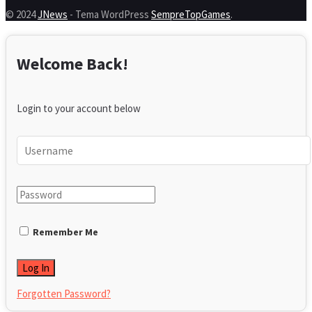
© 2024
JNews
- Tema WordPress
SempreTopGames
.
Welcome Back!
Login to your account below
Remember Me
Forgotten Password?