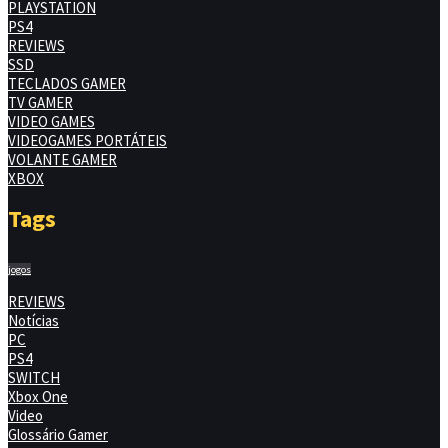
PLAYSTATION
PS4
REVIEWS
SSD
TECLADOS GAMER
TV GAMER
VIDEO GAMES
VIDEOGAMES PORTÁTEIS
VOLANTE GAMER
XBOX
Tags
jogos
REVIEWS
Notícias
PC
PS4
SWITCH
Xbox One
Video
Glossário Gamer