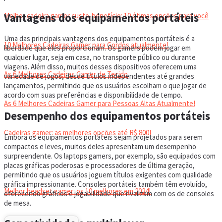
Vantagens dos equipamentos portáteis
Melhor cadeira gamer custo-benefício: 10 ótimas opções para você
Uma das principais vantagens dos equipamentos portáteis é a
10 Melhores Cadeiras Gamer para Gordos atualmente!
liberdade que eles proporcionam. Os gamers podem jogar em
qualquer lugar, seja em casa, no transporte público ou durante
viagens. Além disso, muitos desses dispositivos oferecem uma
As 6 Melhores Cadeiras Gamer de Tecido
variedade de jogos, desde títulos independentes até grandes
lançamentos, permitindo que os usuários escolham o que jogar de
acordo com suas preferências e disponibilidade de tempo.
As 6 Melhores Cadeiras Gamer para Pessoas Altas Atualmente!
Desempenho dos equipamentos portáteis
Cadeiras gamer: as melhores opções até R$ 800!
Embora os equipamentos portáteis sejam projetados para serem
compactos e leves, muitos deles apresentam um desempenho
surpreendente. Os laptops gamers, por exemplo, são equipados com
HEADSET
placas gráficas poderosas e processadores de última geração,
permitindo que os usuários joguem títulos exigentes com qualidade
gráfica impressionante. Consoles portáteis também têm evoluído,
Melhor headset gamer: os 10 melhores em 2024!
oferecendo gráficos e jogabilidade que rivalizam com os de consoles
de mesa.