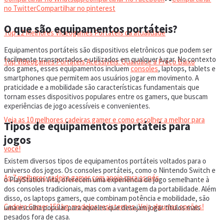
VIDEOGAMES PORTÁTEIS
no Twitter
Compartilhar no pinterest
O que são equipamentos portáteis?
Top 12 Melhores Videogames Portáteis da atualidade
Equipamentos portáteis são dispositivos eletrônicos que podem ser
facilmente transportados e utilizados em qualquer lugar. No contexto
Top Videogames Portáteis Acessíveis: Qualidade a Preço Baixo
dos games, esses equipamentos incluem
consoles
, laptops, tablets e
smartphones que permitem aos usuários jogar em movimento. A
praticidade e a mobilidade são características fundamentais que
CADEIRA GAMER
tornam esses dispositivos populares entre os gamers, que buscam
experiências de jogo acessíveis e convenientes.
Veja as 10 melhores cadeiras gamer e como escolher a melhor para
Tipos de equipamentos portáteis para
jogos
você!
Existem diversos tipos de equipamentos portáteis voltados para o
universo dos jogos. Os consoles portáteis, como o Nintendo Switch e
As 7 melhores cadeira gamer com apoio para os pés
o PlayStation Vita, oferecem uma experiência de jogo semelhante à
dos consoles tradicionais, mas com a vantagem da portabilidade. Além
disso, os laptops gamers, que combinam potência e mobilidade, são
Cadeira Gamer 150 kg: modelos resistentes, Veja algumas opções!
uma escolha popular para aqueles que desejam jogar títulos mais
pesados fora de casa.