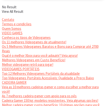
No Result
View All Result
Contato
Termos e condições
Quem Somos
VIDEO GAMES
Conheça os tipos de Videogames
Os 11 melhores Videogames de atualmente!
Os 5 Melhores Videogames Baratos e Bons para Comprar até 2700
Reais
Qual é o melhor Xbox para você adquirir? Veja agora!
Melhores Videogames em Custo Benefício!
Melhor videogame retrô para jogar!
VIDEOGAMES PORTÁTEIS
Top 12 Melhores Videogames Portáteis da atualidade
Top Videogames Portáteis Acessíveis: Qualidade a Preço Baixo
CADEIRA GAMER
Veja as 10 melhores cadeiras gamer e como escolher a melhor para
você!
As 7 melhores cadeira gamer com apoio para os pés
Cadeira Gamer 150 kg: modelos resistentes, Veja algumas opções!
Melhor cadeira gamer custo-benefício: 10 ótimas opções para você