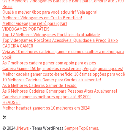
Os 5 Melhores Videogames Baratos e Bons para Comprar até 2700
Reais
Qual é o melhor Xbox para você adquirir? Veja agora!
Melhores Videogames em Custo Benefício!
Melhor videogame retrô para jogar!
VIDEOGAMES PORTÁTEIS
Top 12 Melhores Videogames Portáteis da atualidade
Top Videogames Portáteis Acessíveis: Qualidade a Preço Baixo
CADEIRA GAMER
Veja as 10 melhores cadeiras gamer e como escolher a melhor para
você!
As 7 melhores cadeira gamer com apoio para os pés
Cadeira Gamer 150 kg: modelos resistentes, Veja algumas opções!
Melhor cadeira gamer custo-benefício: 10 ótimas opções para você
10 Melhores Cadeiras Gamer para Gordos atualmente!
As 6 Melhores Cadeiras Gamer de Tecido
As 6 Melhores Cadeiras Gamer para Pessoas Altas Atualmente!
Cadeiras gamer: as melhores opções até R$ 800!
HEADSET
Melhor headset gamer: os 10 melhores em 2024!
© 2024
JNews
- Tema WordPress
SempreTopGames
.