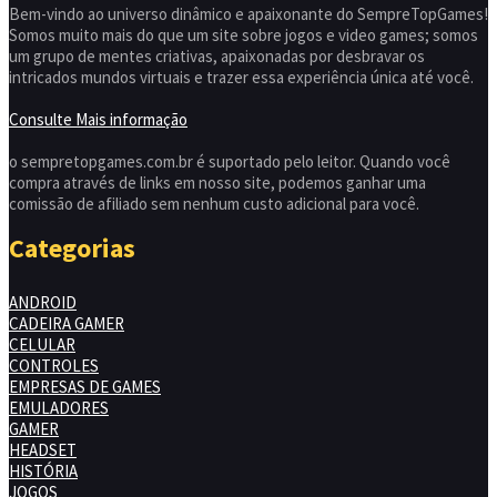
Bem-vindo ao universo dinâmico e apaixonante do SempreTopGames!
Somos muito mais do que um site sobre jogos e video games; somos
um grupo de mentes criativas, apaixonadas por desbravar os
intricados mundos virtuais e trazer essa experiência única até você.
Consulte Mais informação
o sempretopgames.com.br é suportado pelo leitor. Quando você
compra através de links em nosso site, podemos ganhar uma
comissão de afiliado sem nenhum custo adicional para você.
Categorias
ANDROID
CADEIRA GAMER
CELULAR
CONTROLES
EMPRESAS DE GAMES
EMULADORES
GAMER
HEADSET
HISTÓRIA
JOGOS