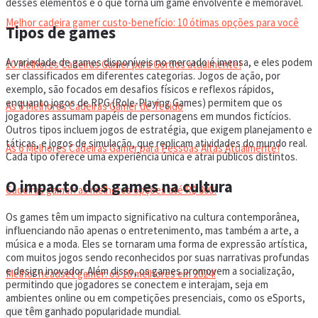
desses elementos é o que torna um game envolvente e memorável.
Melhor cadeira gamer custo-benefício: 10 ótimas opções para você
Tipos de games
A variedade de games disponíveis no mercado é imensa, e eles podem
10 Melhores Cadeiras Gamer para Gordos atualmente!
ser classificados em diferentes categorias. Jogos de ação, por
exemplo, são focados em desafios físicos e reflexos rápidos,
enquanto jogos de RPG (Role-Playing Games) permitem que os
As 6 Melhores Cadeiras Gamer de Tecido
jogadores assumam papéis de personagens em mundos fictícios.
Outros tipos incluem jogos de estratégia, que exigem planejamento e
táticas, e jogos de simulação, que replicam atividades do mundo real.
As 6 Melhores Cadeiras Gamer para Pessoas Altas Atualmente!
Cada tipo oferece uma experiência única e atrai públicos distintos.
O impacto dos games na cultura
Cadeiras gamer: as melhores opções até R$ 800!
Os games têm um impacto significativo na cultura contemporânea,
influenciando não apenas o entretenimento, mas também a arte, a
HEADSET
música e a moda. Eles se tornaram uma forma de expressão artística,
com muitos jogos sendo reconhecidos por suas narrativas profundas
e design inovador. Além disso, os games promovem a socialização,
Melhor headset gamer: os 10 melhores em 2024!
permitindo que jogadores se conectem e interajam, seja em
ambientes online ou em competições presenciais, como os eSports,
que têm ganhado popularidade mundial.