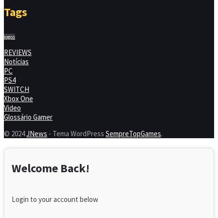
Tags
jogos
REVIEWS
Notícias
PC
PS4
SWITCH
Xbox One
Video
Glossário Gamer
© 2024
JNews
- Tema WordPress
SempreTopGames
.
Welcome Back!
Login to your account below