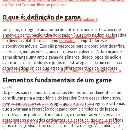
VIDEOGAMES PORTÁTEIS
no Twitter
Compartilhar no pinterest
O que é: definição de game
Top 12 Melhores Videogames Portáteis da atualidade
Um game, ou jogo, é uma forma de entretenimento interativo que
envolve a participação ativa do jogador. Os games podem ser jogados
Top Videogames Portáteis Acessíveis: Qualidade a Preço Baixo
em diversas plataformas, como
consoles
, computadores e
dispositivos móveis. Eles são projetados para proporcionar desafios,
diversão e, muitas vezes, uma narrativa envolvente. A definição de
CADEIRA GAMER
game abrange uma ampla gama de gêneros, desde jogos de ação e
aventura até simuladores e jogos de estratégia, cada um com suas
características únicas que atraem diferentes tipos de jogadores.
Veja as 10 melhores cadeiras gamer e como escolher a melhor para
Elementos fundamentais de um game
você!
Os games são compostos por vários elementos fundamentais que
contribuem para a experiência do jogador. Entre esses elementos,
destacam-se a mecânica de jogo, que se refere às regras e sistemas
As 7 melhores cadeira gamer com apoio para os pés
que governam a interação do jogador com o ambiente do jogo; a
narrativa, que pode ser linear ou não, e que muitas vezes envolve
personagens e enredos cativantes; e a estética, que inclui gráficos,
Cadeira Gamer 150 kg: modelos resistentes, Veja algumas opções!
sons e design visual que criam a atmosfera do jogo. A combinação