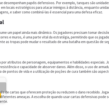
e desempenham papéis defensivos. Por exemplo, tanques são unidades 
s em locais estratégicos para atacar inimigos à distância, enquanto uni
agens, e saber como combiná-las é essencial para uma defesa eficaz.
al
sume um papel ainda mais dinâmico. Os jogadores precisam tomar decisõe
torres e muros, é uma parte vital da estratégia, permitindo que os joga
ente as tropas pode mudar o resultado de uma batalha em questão de s
 por atributos de personagem, equipamentos e habilidades especiais. 
esistência e capacidade de absorver danos. Além disso, o uso de armadu
 de pontos de vida e a utilização de poções de cura também são aspec
avés de cartas que oferecem proteção ou reduzem o dano recebido. Jog
iferentes ameaças. A escolha de quando usar cartas defensivas pode ser
ente.