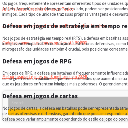
Os jogos frequentemente apresentam diferentes tipos de unidades qu
frágeis. Arqueiros e atiradores, por outro lado, podem ser posicionado
As 6 Melhores Cadeiras Gamer de Tecido
inimigos. Cada tipo de unidade traz suas próprias vantagens e desvant
Defesa em jogos de estratégia em tempo re
As 6 Melhores Cadeiras Gamer para Pessoas Altas Atualmente!
Nos jogos de estratégia em tempo real (RTS), a defesa em batalhas as
Cadeiras gamer: as melhores opções até R$ 800!
inimigos em tempo real. A construção de estruturas defensivas, como 
microgestão das unidades também é crucial, pois posicionar corretam
HEADSET
Defesa em jogos de RPG
Em jogos de RPG, a defesa em batalhas é frequentemente influenciada
Melhor headset gamer: os 10 melhores em 2024!
como guerreiros ou paladinos, que têm habilidades que aumentam sua r
que os jogadores enfrentem inimigos mais poderosos. O gerenciamento
Defesa em jogos de cartas
Nos jogos de cartas, a defesa em batalhas pode ser representada atr
de cartas ofensivas e defensivas, garantindo que possam responder a d
defesa pode variar amplamente dependendo do estilo de jogo do opon