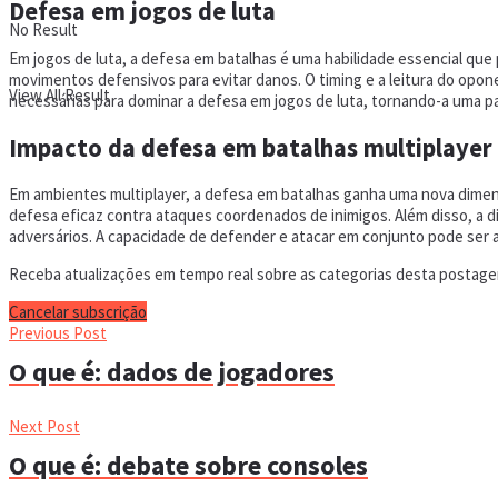
Defesa em jogos de luta
No Result
Em jogos de luta, a defesa em batalhas é uma habilidade essencial qu
movimentos defensivos para evitar danos. O timing e a leitura do opo
View All Result
necessárias para dominar a defesa em jogos de luta, tornando-a uma pa
Impacto da defesa em batalhas multiplayer
Em ambientes multiplayer, a defesa em batalhas ganha uma nova dimens
defesa eficaz contra ataques coordenados de inimigos. Além disso, a 
adversários. A capacidade de defender e atacar em conjunto pode ser a
Receba atualizações em tempo real sobre as categorias desta postagem
Cancelar subscrição
Previous Post
O que é: dados de jogadores
Next Post
O que é: debate sobre consoles