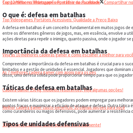
Top 12 Melhores Videogames Portáteis da atualidade
Compartilhar no Whatsapp
Compartilhar no Facebook
Compartilhar no
O que é: defesa em batalhas
Top Videogames Portáteis Acessíveis: Qualidade a Preço Baixo
A defesa em batalhas é um conceito fundamental em muitos jogos de e
entre os diferentes gêneros de jogos, mas, em essência, envolve a util
CADEIRA GAMER
ações diretas para repelir o inimigo, quanto passiva, onde o jogador se
Importância da defesa em batalhas
Veja as 10 melhores cadeiras gamer e como escolher a melhor para você
Compreender a importância da defesa em batalhas é crucial para o suc
limitados e a gestão de unidades é essencial. Jogadores que dominam a
As 7 melhores cadeira gamer com apoio para os pés
disso, uma defesa sólida pode proporcionar tempo para que os jogado
Táticas de defesa em batalhas
Cadeira Gamer 150 kg: modelos resistentes, Veja algumas opções!
Existem várias táticas que os jogadores podem empregar para melhora
pontos fracos e maximizar a eficácia de ataque e defesa. Outra tática 
Melhor cadeira gamer custo-benefício: 10 ótimas opções para você
como curandeiros ou magos defensivos, pode aumentar a resistência d
Tipos de unidades defensivas
10 Melhores Cadeiras Gamer para Gordos atualmente!