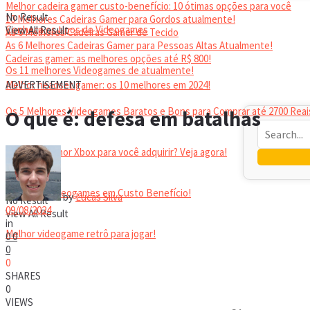
Melhor cadeira gamer custo-benefício: 10 ótimas opções para você
No Result
10 Melhores Cadeiras Gamer para Gordos atualmente!
Conheça os tipos de Videogames
View All Result
As 6 Melhores Cadeiras Gamer de Tecido
As 6 Melhores Cadeiras Gamer para Pessoas Altas Atualmente!
Cadeiras gamer: as melhores opções até R$ 800!
Os 11 melhores Videogames de atualmente!
HEADSET
Melhor headset gamer: os 10 melhores em 2024!
ADVERTISEMENT
Os 5 Melhores Videogames Baratos e Bons para Comprar até 2700 Reai
O que é: defesa em batalhas
Qual é o melhor Xbox para você adquirir? Veja agora!
Melhores Videogames em Custo Benefício!
by
Lucas Silva
No Result
09/08/2024
View All Result
in
Melhor videogame retrô para jogar!
0
0
0
0
VIDEOGAMES PORTÁTEIS
SHARES
0
VIEWS