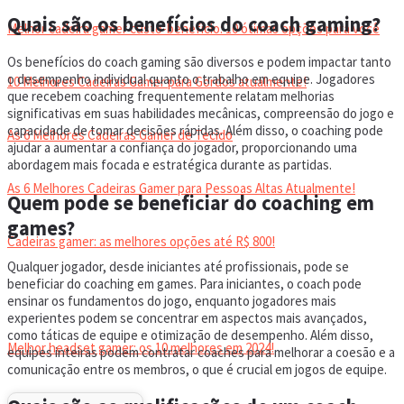
Quais são os benefícios do coach gaming?
Melhor cadeira gamer custo-benefício: 10 ótimas opções para você
Os benefícios do coach gaming são diversos e podem impactar tanto
o desempenho individual quanto o trabalho em equipe. Jogadores
10 Melhores Cadeiras Gamer para Gordos atualmente!
que recebem coaching frequentemente relatam melhorias
significativas em suas habilidades mecânicas, compreensão do jogo e
capacidade de tomar decisões rápidas. Além disso, o coaching pode
As 6 Melhores Cadeiras Gamer de Tecido
ajudar a aumentar a confiança do jogador, proporcionando uma
abordagem mais focada e estratégica durante as partidas.
As 6 Melhores Cadeiras Gamer para Pessoas Altas Atualmente!
Quem pode se beneficiar do coaching em
games?
Cadeiras gamer: as melhores opções até R$ 800!
Qualquer jogador, desde iniciantes até profissionais, pode se
beneficiar do coaching em games. Para iniciantes, o coach pode
HEADSET
ensinar os fundamentos do jogo, enquanto jogadores mais
experientes podem se concentrar em aspectos mais avançados,
como táticas de equipe e otimização de desempenho. Além disso,
Melhor headset gamer: os 10 melhores em 2024!
equipes inteiras podem contratar coaches para melhorar a coesão e a
comunicação entre os membros, o que é crucial em jogos de equipe.