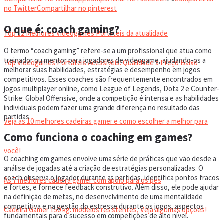
VIDEOGAMES PORTÁTEIS
no Twitter
Compartilhar no pinterest
O que é: coach gaming?
Top 12 Melhores Videogames Portáteis da atualidade
O termo “coach gaming” refere-se a um profissional que atua como
treinador ou mentor para jogadores de videogame, ajudando-os a
Top Videogames Portáteis Acessíveis: Qualidade a Preço Baixo
melhorar suas habilidades, estratégias e desempenho em jogos
competitivos. Esses coaches são frequentemente encontrados em
jogos multiplayer online, como League of Legends, Dota 2 e Counter-
CADEIRA GAMER
Strike: Global Offensive, onde a competição é intensa e as habilidades
individuais podem fazer uma grande diferença no resultado das
partidas.
Veja as 10 melhores cadeiras gamer e como escolher a melhor para
Como funciona o coaching em games?
você!
O coaching em games envolve uma série de práticas que vão desde a
análise de jogadas até a criação de estratégias personalizadas. O
coach observa o jogador durante as partidas, identifica pontos fracos
As 7 melhores cadeira gamer com apoio para os pés
e fortes, e fornece feedback construtivo. Além disso, ele pode ajudar
na definição de metas, no desenvolvimento de uma mentalidade
competitiva e na gestão do estresse durante os jogos, aspectos
Cadeira Gamer 150 kg: modelos resistentes, Veja algumas opções!
fundamentais para o sucesso em competições de alto nível.