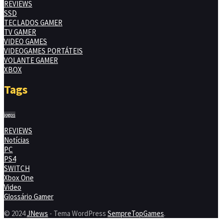
REVIEWS
SSD
TECLADOS GAMER
TV GAMER
VIDEO GAMES
VIDEOGAMES PORTÁTEIS
VOLANTE GAMER
XBOX
Tags
jogos
REVIEWS
Notícias
PC
PS4
SWITCH
Xbox One
Video
Glossário Gamer
© 2024
JNews
- Tema WordPress
SempreTopGames
.