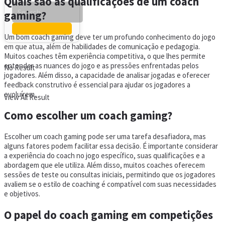
Quais são as qualificações de um coach
gaming?
Um bom coach gaming deve ter um profundo conhecimento do jogo
em que atua, além de habilidades de comunicação e pedagogia.
Muitos coaches têm experiência competitiva, o que lhes permite
entender as nuances do jogo e as pressões enfrentadas pelos
No Result
jogadores. Além disso, a capacidade de analisar jogadas e oferecer
feedback construtivo é essencial para ajudar os jogadores a
evoluírem.
View All Result
Como escolher um coach gaming?
Escolher um coach gaming pode ser uma tarefa desafiadora, mas
alguns fatores podem facilitar essa decisão. É importante considerar
a experiência do coach no jogo específico, suas qualificações e a
abordagem que ele utiliza. Além disso, muitos coaches oferecem
sessões de teste ou consultas iniciais, permitindo que os jogadores
avaliem se o estilo de coaching é compatível com suas necessidades
e objetivos.
O papel do coach gaming em competições