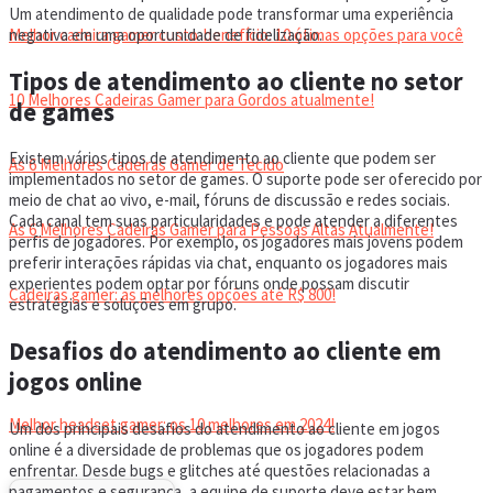
Um atendimento de qualidade pode transformar uma experiência
negativa em uma oportunidade de fidelização.
Melhor cadeira gamer custo-benefício: 10 ótimas opções para você
Tipos de atendimento ao cliente no setor
10 Melhores Cadeiras Gamer para Gordos atualmente!
de games
Existem vários tipos de atendimento ao cliente que podem ser
As 6 Melhores Cadeiras Gamer de Tecido
implementados no setor de games. O suporte pode ser oferecido por
meio de chat ao vivo, e-mail, fóruns de discussão e redes sociais.
Cada canal tem suas particularidades e pode atender a diferentes
As 6 Melhores Cadeiras Gamer para Pessoas Altas Atualmente!
perfis de jogadores. Por exemplo, os jogadores mais jovens podem
preferir interações rápidas via chat, enquanto os jogadores mais
experientes podem optar por fóruns onde possam discutir
Cadeiras gamer: as melhores opções até R$ 800!
estratégias e soluções em grupo.
Desafios do atendimento ao cliente em
HEADSET
jogos online
Melhor headset gamer: os 10 melhores em 2024!
Um dos principais desafios do atendimento ao cliente em jogos
online é a diversidade de problemas que os jogadores podem
enfrentar. Desde bugs e glitches até questões relacionadas a
pagamentos e segurança, a equipe de suporte deve estar bem