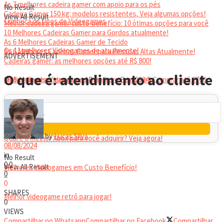
As 7 melhores cadeira gamer com apoio para os pés
No Result
Cadeira Gamer 150 kg: modelos resistentes, Veja algumas opções!
View All Result
Conheça os tipos de Videogames
Melhor cadeira gamer custo-benefício: 10 ótimas opções para você
10 Melhores Cadeiras Gamer para Gordos atualmente!
As 6 Melhores Cadeiras Gamer de Tecido
Os 11 melhores Videogames de atualmente!
As 6 Melhores Cadeiras Gamer para Pessoas Altas Atualmente!
ADVERTISEMENT
Cadeiras gamer: as melhores opções até R$ 800!
HEADSET
O que é: atendimento ao cliente
Melhor headset gamer: os 10 melhores em 2024!
Os 5 Melhores Videogames Baratos e Bons para Comprar até 2700
Reais
by
Lucas Silva
Qual é o melhor Xbox para você adquirir? Veja agora!
08/08/2024
in
No Result
0
0
View All Result
Melhores Videogames em Custo Benefício!
0
0
SHARES
Melhor videogame retrô para jogar!
0
VIEWS
Compartilhar no Whatsapp
Compartilhar no Facebook
Compartilhar