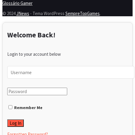
Glossário Gamer
© 2024
JNews
- Tema WordPress
SempreTopGames
.
Welcome Back!
Login to your account below
Remember Me
Forgotten Password?