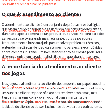
VIDEOGAMES PORTÁTEIS
no Twitter
Compartilhar no pinterest
O que é: atendimento ao cliente?
Top 12 Melhores Videogames Portáteis da atualidade
O atendimento ao cliente é um conjunto de práticas e estratégias
que visam oferecer suporte e assistência aos consumidores antes,
Top Videogames Portáteis Acessíveis: Qualidade a Preço Baixo
durante e após a compra de um produto ou serviço. No contexto dos
games, isso se torna ainda mais relevante, pois os jogadores
frequentemente buscam ajuda para resolver problemas técnicos,
CADEIRA GAMER
entender mecânicas de jogo ou até mesmo para esclarecer dúvidas
sobre compras in-game. Um bom atendimento ao cliente pode ser a
diferença entre um jogador satisfeito e um que abandona o jogo.
Veja as 10 melhores cadeiras gamer e como escolher a melhor para
A importância do atendimento ao cliente
nos jogos
você!
Nos jogos, o atendimento ao cliente desempenha um papel crucial na
As 7 melhores cadeira gamer com apoio para os pés
retenção de jogadores. Quando os usuários enfrentam dificuldades,
um suporte eficiente pode não apenas resolver problemas, mas
também criar uma conexão emocional com a marca. Isso é
Cadeira Gamer 150 kg: modelos resistentes, Veja algumas opções!
especialmente importante em um mercado tão competitivo, onde a
lealdade do cliente pode ser facilmente desviada para outros jogos.