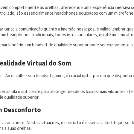
em completamente as orelhas, oferecendo uma experiência imersiva sem i
utro lado, são essencialmente headphones equipados com um microfone a
zar tanto a comunicação quanto a imersão nos jogos, é válido lembrar q
om headphones tradicionais, fones intra auriculares, ou até mesmo alto
atamar lendário, um headset de qualidade superior pode ser exatamente 
Realidade Virtual do Som
os. Ao escolher seu headset gamer, é crucial optar por um que disponha
ampla o suficiente para abranger desde os baixos mais vibrantes até os
e qualidade superior.
m Desconforto
varar a noite. Nestas situações, o conforto é essencial. Certifique-se
ais suas orelhas.