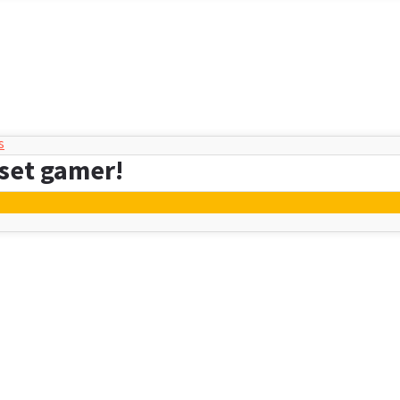
s
set gamer!