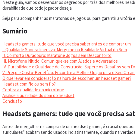
Neste guia, vamos desvendar os segredos por trás dos melhores headse
durabilidade que todo jogador deseja.
Seja para acompanhar as maratonas de jogos ou para garantir a vitória 
Sumário
Headsets gamers: tudo que você precisa saber antes de comprar um
I. Qualidade Sonora Imersiva: Mergulhe na Realidade Virtual do Som
II. Conforto Duradouro: Maratone Jogos sem Desconforto
III. Microfone Nítido: Comunique-se com Aliados e Adversários
IV. Durabilidade e Qualidade de Construção: Supere os Desafios sem De
V. Preço e Custo-Benefício: Encontre a Melhor Opção para o Seu Orça
O que levar em consideração na hora de escolher um headset gamer?
Headset com fio ou sem fio?
Confira a qualidade do microfone
Analise a qualidade do som do headset
Conclusão
Headsets gamers: tudo que você precisa sa
Antes de mergulhar na compra de um headset gamer, é crucial question
auriculares” acabam sendo usados indistintamente, quando na verdade,