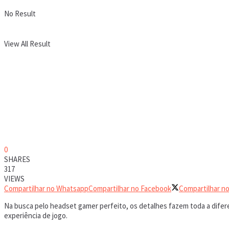
No Result
View All Result
0
SHARES
317
VIEWS
Compartilhar no Whatsapp
Compartilhar no Facebook
Compartilhar no
Na busca pelo headset gamer perfeito, os detalhes fazem toda a difer
experiência de jogo.