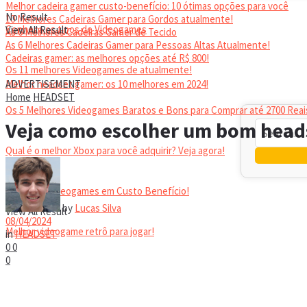
Melhor cadeira gamer custo-benefício: 10 ótimas opções para você
No Result
10 Melhores Cadeiras Gamer para Gordos atualmente!
Conheça os tipos de Videogames
View All Result
As 6 Melhores Cadeiras Gamer de Tecido
As 6 Melhores Cadeiras Gamer para Pessoas Altas Atualmente!
Cadeiras gamer: as melhores opções até R$ 800!
Os 11 melhores Videogames de atualmente!
HEADSET
Melhor headset gamer: os 10 melhores em 2024!
ADVERTISEMENT
Home
HEADSET
Os 5 Melhores Videogames Baratos e Bons para Comprar até 2700 Reai
Veja como escolher um bom head
Qual é o melhor Xbox para você adquirir? Veja agora!
Melhores Videogames em Custo Benefício!
No Result
by
Lucas Silva
View All Result
08/04/2024
Melhor videogame retrô para jogar!
in
HEADSET
0
0
0
VIDEOGAMES PORTÁTEIS