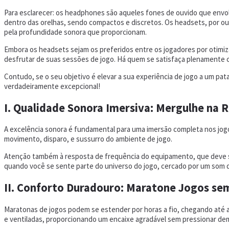
Para esclarecer: os headphones são aqueles fones de ouvido que envolv
dentro das orelhas, sendo compactos e discretos. Os headsets, por o
pela profundidade sonora que proporcionam.
Embora os headsets sejam os preferidos entre os jogadores por otimi
desfrutar de suas sessões de jogo. Há quem se satisfaça plenamente c
Contudo, se o seu objetivo é elevar a sua experiência de jogo a um p
verdadeiramente excepcional!
I. Qualidade Sonora Imersiva: Mergulhe na 
A excelência sonora é fundamental para uma imersão completa nos jog
movimento, disparo, e sussurro do ambiente de jogo.
Atenção também à resposta de frequência do equipamento, que deve ser 
quando você se sente parte do universo do jogo, cercado por um som d
II. Conforto Duradouro: Maratone Jogos se
Maratonas de jogos podem se estender por horas a fio, chegando até a 
e ventiladas, proporcionando um encaixe agradável sem pressionar dem