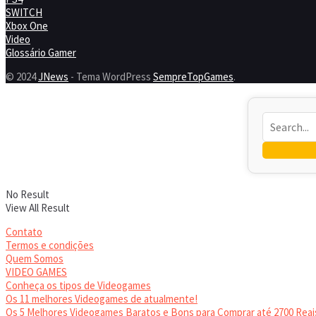
SWITCH
Xbox One
Video
Glossário Gamer
© 2024
JNews
- Tema WordPress
SempreTopGames
.
No Result
View All Result
Contato
Termos e condições
Quem Somos
VIDEO GAMES
Conheça os tipos de Videogames
Os 11 melhores Videogames de atualmente!
Os 5 Melhores Videogames Baratos e Bons para Comprar até 2700 Reai