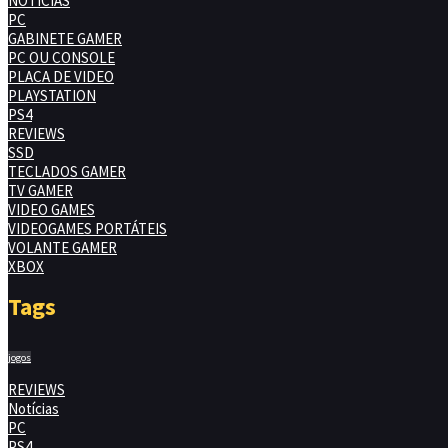
NOTÍCIAS
PC
GABINETE GAMER
PC OU CONSOLE
PLACA DE VIDEO
PLAYSTATION
PS4
REVIEWS
SSD
TECLADOS GAMER
TV GAMER
VIDEO GAMES
VIDEOGAMES PORTÁTEIS
VOLANTE GAMER
XBOX
Tags
jogos
REVIEWS
Notícias
PC
PS4