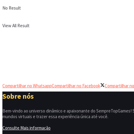
No Result
View All Result
Compartilhar no Whatsapp
Compartilhar no Facebook
Compartilhar no
Sobre nós
Bem-vindo ao universo dinâmico e apaixonante do SempreTopGames! So
mundos virtuais e trazer essa experiência única até você.
Consulte Mais informação