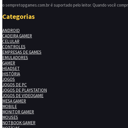
o sempretopgames.com.br é suportado pelo leitor. Quando você compra
Categorias
ANDROID
CADEIRA GAMER
CELULAR
CONTROLES
EMPRESAS DE GAMES
EMULADORES
GAMER
HEADSET
HISTÓRIA
JOGOS
JOGOS DE PC
JOGOS DE PLAYSTATION
JOGOS DE VIDEOGAME
MESA GAMER
MOBILE
MONITOR GAMER
MOUSES
NOTBOOK GAMER