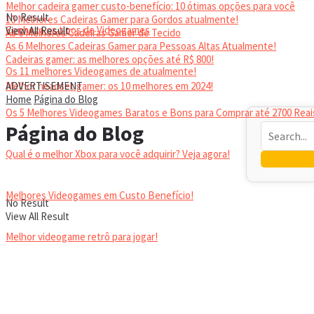
Melhor cadeira gamer custo-benefício: 10 ótimas opções para você
No Result
10 Melhores Cadeiras Gamer para Gordos atualmente!
Conheça os tipos de Videogames
View All Result
As 6 Melhores Cadeiras Gamer de Tecido
As 6 Melhores Cadeiras Gamer para Pessoas Altas Atualmente!
Cadeiras gamer: as melhores opções até R$ 800!
Os 11 melhores Videogames de atualmente!
HEADSET
Melhor headset gamer: os 10 melhores em 2024!
ADVERTISEMENT
Home
Página do Blog
Os 5 Melhores Videogames Baratos e Bons para Comprar até 2700 Reai
Página do Blog
Qual é o melhor Xbox para você adquirir? Veja agora!
Melhores Videogames em Custo Benefício!
No Result
View All Result
Melhor videogame retrô para jogar!
VIDEOGAMES PORTÁTEIS